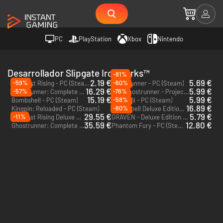
PC
PlayStation
Xbox
Nintendo
Desarrollador Slipgate Ironworks™
-81%
2.19 €
5.69 €
-59%
-60%
Tempest Rising - PC (Steam)
Ghostrunner - PC (Steam)
16.29 €
5.99 €
-57%
-76%
Ghostrunner: Complete Edition - PC (Steam)
Ghostrunner - Project_Hel - PC (Steam)
DLC
15.19 €
5.99 €
-58%
Bombshell - PC (Steam)
GRAVEN - PC (Steam)
16.89 €
-80%
Kingpin: Reloaded - PC (Steam)
Bombshell Deluxe Edition - PC (Steam)
29.55 €
5.79 €
-11%
Tempest Rising Deluxe Edition - PC (Steam)
GRAVEN - Deluxe Edition - PC (Steam)
35.59 €
12.80 €
Ghostrunner: Complete Edition - Xbox One & Xbox Series X|S
Phantom Fury - PC (Steam)