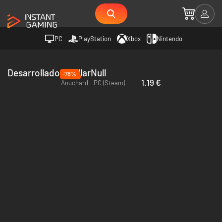
PC
PlayStation
Xbox
Nintendo
Desarrollador stellarNull
-78%
1.19 €
Anuchard - PC (Steam)