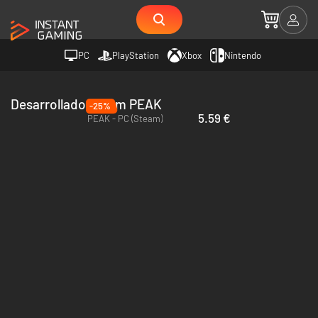
PC
PlayStation
Xbox
Nintendo
Desarrollador Team PEAK
-25%
5.59 €
PEAK - PC (Steam)