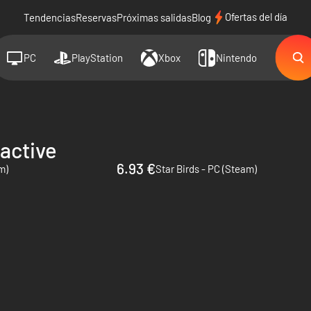
Ofertas del día
Tendencias
Reservas
Próximas salidas
Blog
PC
PlayStation
Xbox
Nintendo
active
6.93 €
m)
Star Birds - PC (Steam)