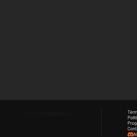
Térm
Polít
Prog
Cont
N