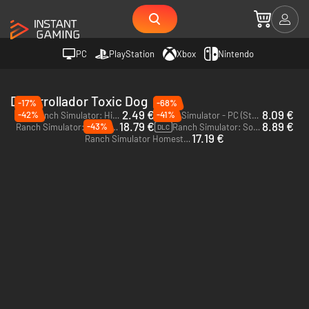
PC
PlayStation
Xbox
Nintendo
Desarrollador Toxic Dog
-17%
-68%
2.49 €
8.09 €
-42%
-41%
Ranch Simulator: Highland Cows Pack - Build, Farm, Hunt - PC (Steam)
Ranch Simulator - PC (Steam)
DLC
18.79 €
8.89 €
-43%
Ranch Simulator: Gold Edition - PC (Steam)
Ranch Simulator: Southwest Ranch & Farm Expansion Pack - PC (Steam)
DLC
17.19 €
Ranch Simulator Homestead Edition - PC (Steam)