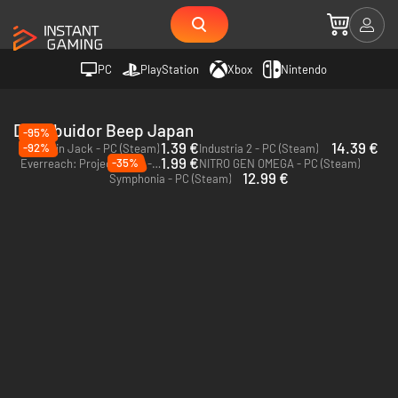
PC
PlayStation
Xbox
Nintendo
Distribuidor Beep Japan
-95%
1.39 €
14.39 €
-92%
Pumpkin Jack - PC (Steam)
Industria 2 - PC (Steam)
1.99 €
-35%
Everreach: Project Eden - PC (Steam)
NITRO GEN OMEGA - PC (Steam)
12.99 €
Symphonia - PC (Steam)