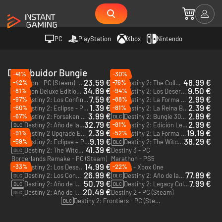
PC
PlayStation
Xbox
Nintendo
Distribuidor Bungie
-41%
-30%
23.59 €
48.99 €
-42%
-76%
Marathon - PC (Steam) - Europe & US & Canada
Destiny 2: The Collection - PC (Steam) - Europe & US & Canada
DLC
34.69 €
9.50 €
-81%
-94%
Marathon Deluxe Edition - PC (Steam) - Europe & US & Canada
Destiny 2: Los Desertores - PC (Steam)
DLC
7.59 €
2.99 €
-97%
-88%
Destiny 2: Los Confines del Destino - PC (Steam) - Europe & US & Canada
Destiny 2: La Forma Final - PC (Steam)
DLC
DLC
1.39 €
2.39 €
-60%
-81%
Destiny 2: Eclipse - PC (Steam)
Destiny 2: La Reina Bruja - PC (Steam)
DLC
DLC
3.99 €
2.89 €
-67%
Destiny 2: Forsaken Pack - PC (Steam)
Destiny 2: Bungie 30th Anniversary Pack - PC (Steam)
DLC
DLC
32.79 €
2.99 €
-81%
Destiny 2: Año de la Profecía Edición Definitiva - PC (Steam) - Europe & US & Canada
Destiny 2: Edición Legendaria - PC (Steam)
DLC
DLC
2.39 €
19.19 €
-91%
-52%
Destiny 2 Upgrade Edition - PC (Steam)
Destiny 2: La Forma Final + Pase anual - PC (Steam)
DLC
DLC
9.19 €
38.29 €
-59%
Destiny 2: Eclipse + Pase anual - PC (Steam)
Destiny 2: The Witch Queen Deluxe Edition - PC (Steam)
DLC
DLC
41.39 €
Destiny 2: The Witch Queen Deluxe + Bungie 30th Anniversary Bundle - PC (Steam)
Destiny 3 - PC
DLC
Borderlands Remake - PC (Steam)
Marathon - PS5
14.99 €
-33%
-22%
Destiny 2: Los Desertores - Xbox One & Xbox Series X|S
Destiny - Xbox One
DLC
26.99 €
77.89 €
Destiny 2: Los Confines del Destino - Xbox One & Xbox Series X|S
Destiny 2: Año de la Profecía Edición Definitiva - Xbox One & Xbox Series X|S
DLC
DLC
50.79 €
7.99 €
Destiny 2: Año de la Profecía - Xbox One & Xbox Series X|S
Destiny 2: Legacy Collection (2025) - PC (Steam) - Europe & US & Canada
DLC
DLC
20.49 €
Destiny 2: Año de la Profecía - PC (Steam) - Europe & US & Canada
Destiny 2 - PC (Steam)
DLC
Destiny 2: Frontiers - PC (Steam)
DLC