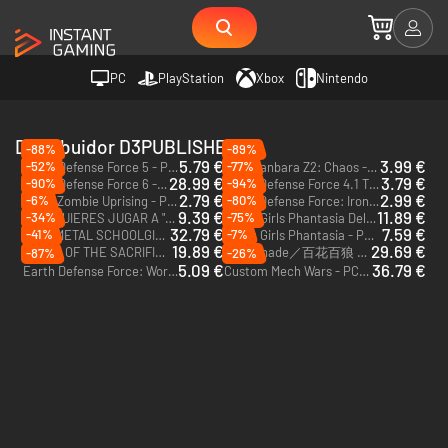
PC
PlayStation
Xbox
Nintendo
Distribuidor D3PUBLISHER
-88%
-89%
5.79 €
3.99 €
-52%
-77%
Earth Defense Force 5 - PC (Steam)
Onechanbara Z2: Chaos - PC (Steam)
28.99 €
3.79 €
-90%
-94%
Earth Defense Force 6 - PC (Steam)
Earth Defense Force 4.1 The Shadow of New Despair - PC (Steam)
2.79 €
2.99 €
-6%
-80%
Ed-0: Zombie Uprising - PC (Steam)
Earth Defense Force: Iron Rain - PC (Steam)
9.39 €
11.89 €
-34%
-75%
¡EY! ¿QUIERES JUGAR A "ESOS JUEGOS", VERDAD? ¡PUES AQUÍ LOS TIENES! VEAMOS CÓMO LOS COMPLETAS. - PC (Steam)
Bullet Girls Phantasia Deluxe Edition - PC (Steam)
32.79 €
7.59 €
-41%
-7%
FULL METAL SCHOOLGIRL - PC (Steam)
Bullet Girls Phantasia - PC (Steam)
19.89 €
29.69 €
ABYSS OF THE SACRIFICE - PC (Steam)
Nightshade／百花百狼 - PC (Steam)
-87%
-26%
5.09 €
36.79 €
Earth Defense Force: World Brothers - PC (Steam)
Custom Mech Wars - PC (Steam)