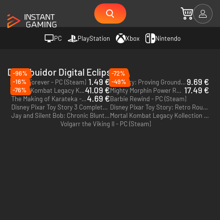
PC
PlayStation
Xbox
Nintendo
Distribuidor Digital Eclipse
-96%
-72%
1.49 €
9.69 €
-16%
-49%
Tetris Forever - PC (Steam)
Wizardry: Proving Grounds of the Mad Overlord - PC (Steam)
41.09 €
17.49 €
-76%
Mortal Kombat Legacy Kollection - PC (Steam)
Mighty Morphin Power Rangers: Rita's Rewind - PC (Steam)
4.69 €
The Making of Karateka - PC (Steam)
Barbie Rewind - PC (Steam)
Disney Pixar Toy Story 3 Complete Edition - PC (Steam)
Disney Pixar Toy Story: Retro Roundup! - PC (Steam)
Jay and Silent Bob: Chronic Blunt Punch - PC (Steam)
Mortal Kombat Legacy Kollection - PS4 & PS5
Volgarr the Viking II - PC (Steam)