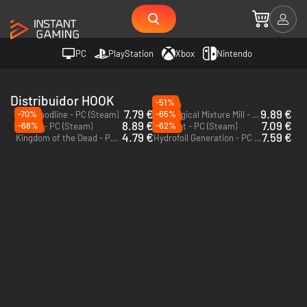
PC
PlayStation
Xbox
Nintendo
Distribuidor HOOK
-51%
7.79 €
9.89 €
-70%
-65%
The Bloodline - PC (Steam)
The Magical Mixture Mill - PC (Steam)
8.89 €
7.09 €
-68%
-62%
Unholy - PC (Steam)
Madshot - PC (Steam)
4.79 €
7.59 €
Kingdom of the Dead - PC (Steam)
Hydrofoil Generation - PC (Steam)