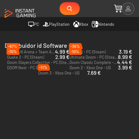
PC
PlayStation
Xbox
Nintendo
Distribuidor id Software
-67%
-36%
4.99 €
3.19 €
-70%
-10%
QUAKE III Arena + Team Arena - PC (Steam)
Doom 3 - PC (Steam)
2.99 €
8.99 €
Quake 2 - PC (Steam)
Ultimate Doom - PC (Steam)
4.44 €
Doom Slayers Collection - PC (Steam)
Doom Classic Complete - PC (Steam)
3.99 €
-11%
DOOM Next - PC (Steam)
Doom 2 - Xbox One - US
7.69 €
Doom 3 - Xbox One - US