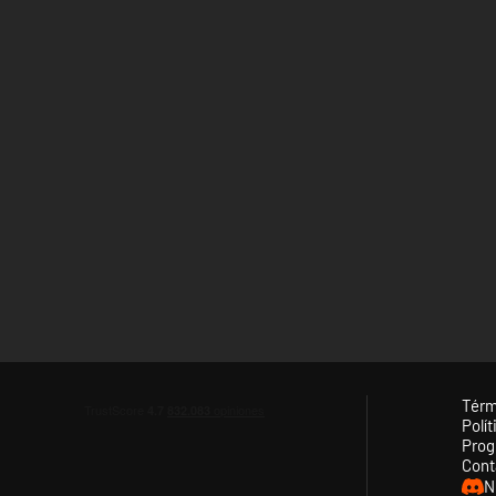
Térm
Polít
Prog
Cont
N