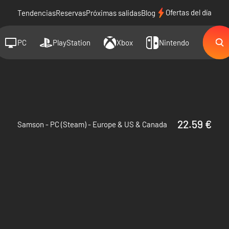
Ofertas del día
Tendencias
Reservas
Próximas salidas
Blog
PC
PlayStation
Xbox
Nintendo
22.59 €
Samson - PC (Steam) - Europe & US & Canada