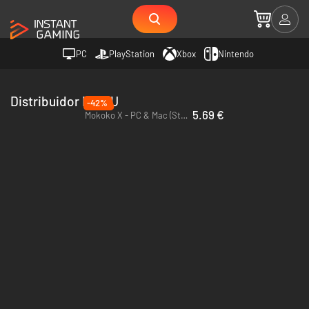
PC
PlayStation
Xbox
Nintendo
Distribuidor NAISU
-42%
5.69 €
Mokoko X - PC & Mac (Steam)