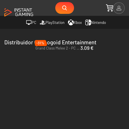
PC
PlayStation
Xbox
Nintendo
Distribuidor Ogopogoid Entertainment
-31%
3.09 €
Grand Class Melee 2 - PC (Steam)