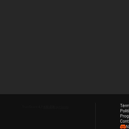
Térm
Polít
Prog
Cont
N