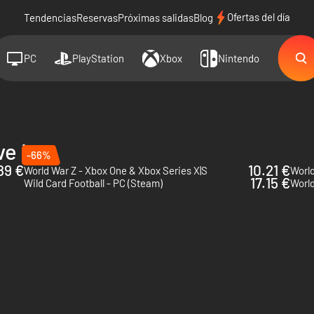
Ofertas del día
Tendencias
Reservas
Próximas salidas
Blog
PC
PlayStation
Xbox
Nintendo
ve Inc
-66%
89 €
10.21 €
World War Z - Xbox One & Xbox Series X|S
World
17.15 €
Wild Card Football - PC (Steam)
World