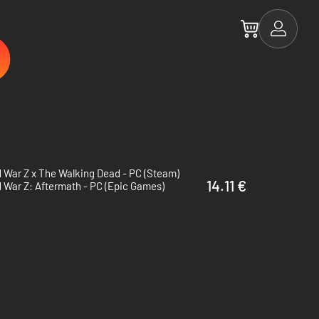
 War Z x The Walking Dead - PC (Steam)
14.11 €
 War Z: Aftermath - PC (Epic Games)