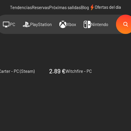
Ofertas del día
Tendencias
Reservas
Próximas salidas
Blog
PC
PlayStation
Xbox
Nintendo
2.89 €
Carter - PC (Steam)
Witchfire - PC