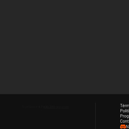
Térm
Polít
Prog
Cont
N