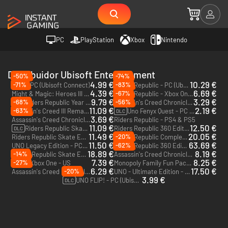
PC
PlayStation
Xbox
Nintendo
Distribuidor Ubisoft Entertainment
-50%
-74%
4.99 €
10.29 €
-71%
-83%
UNO - PC (Ubisoft Connect)
Riders Republic - PC (Ubisoft Connect)
4.39 €
6.69 €
-67%
Might & Magic: Heroes III - HD Edition - PC (Steam)
Riders Republic - Xbox One & Xbox Series X|S
9.79 €
3.29 €
-68%
-56%
Riders Republic Year 1 Pass - PC (Ubisoft Connect)
Assassin's Creed Chronicles: Russia - PC (Ubisoft Connect)
DLC
11.09 €
2.19 €
-63%
Assassin's Creed III Remastered - Xbox One - US
Uno Fenyx Quest - PC (Ubisoft Connect)
DLC
3.69 €
Assassin's Creed Chronicles: China - PC (Ubisoft Connect)
Riders Republic - PS4 & PS5
11.09 €
12.50 €
Riders Republic Skate Plus Pack - PC (Ubisoft Connect)
Riders Republic 360 Edition - PC (Ubisoft Connect)
DLC
11.49 €
20.05 €
-20%
Riders Republic Skate Edition - PC (Ubisoft Connect)
Riders Republic Complete Edition - PC (Ubisoft Connect)
11.50 €
63.69 €
-62%
UNO Legacy Edition - PC (Ubisoft Connect)
Riders Republic 360 Edition - Xbox One & Xbox Series X|S
18.89 €
8.19 €
-14%
Riders Republic Skate Edition - Xbox One & Xbox Series X|S
Assassin's Creed Chronicles: Trilogy Pack - Xbox One - US
7.39 €
8.25 €
-27%
UNO - Xbox One - US
Monopoly Family Fun Pack - Xbox One - US
6.29 €
17.50 €
-20%
Assassin's Creed Chronicles: India - Xbox One - US
UNO - Ultimate Edition - PC (Ubisoft Connect)
3.99 €
UNO FLIP! - PC (Ubisoft Connect)
DLC