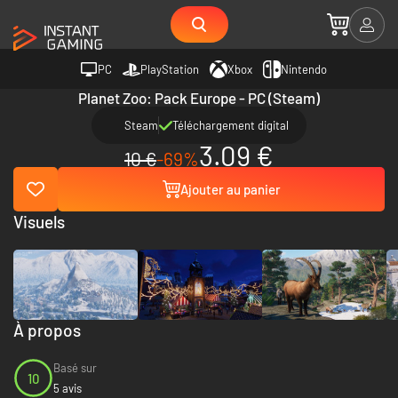
PC
PlayStation
Xbox
Nintendo
Planet Zoo: Pack Europe - PC (Steam)
Steam
Téléchargement digital
3.09 €
10 €
-69%
Ajouter au panier
Visuels
À propos
Basé sur
10
5 avis