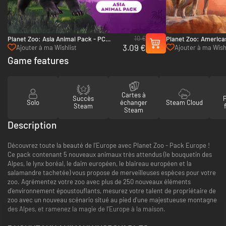
10 €
Planet Zoo: Asia Animal Pack - PC
Planet Zoo: America
3.09 €
(Steam)
(Steam)
Ajouter à ma Wishlist
Ajouter à ma Wish
Game features
Cartes à
Succès
Solo
échanger
Steam Cloud
Steam
Steam
Description
Découvrez toute la beauté de l'Europe avec Planet Zoo - Pack Europe !
Ce pack contenant 5 nouveaux animaux très attendus (le bouquetin des
Alpes, le lynx boréal, le daim européen, le blaireau européen et la
salamandre tachetée) vous propose de merveilleuses espèces pour votre
zoo. Agrémentez votre zoo avec plus de 250 nouveaux éléments
d’environnement époustouflants, mesurez votre talent de propriétaire de
zoo avec un nouveau scénario situé au pied d'une majestueuse montagne
des Alpes, et ramenez la magie de l’Europe à la maison.