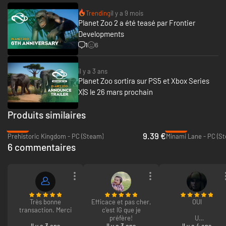
lumineuses et des décorations. Créez votre propre village de fête ou
marché de Noël !
Trending
il y a 9 mois
Planet Zoo 2 a été teasé par Frontier
UN NOUVEAU SCÉNARIO PASSIONNANT
Developments
1
6
Les propriétaires du zoo des pins d'Al vous demandent de présenter
autant d'espèces animales que possible dans leur parc avant la saison des
fêtes. Saurez-vous relever le défi ? Testez ce nouveau scénario
il y a 3 ans
chronométré et mettez à l'épreuve vos talents de gestionnaire ! Situé
Planet Zoo sortira sur PS5 et Xbox Series
dans les contreforts enneigés d'une montagne, ce zoo se compose de
3 zones distinctes inspirées par l'Italie, la France et la Suisse. Pour
X|S le 26 mars prochain
obtenir un bon résultat, vous devrez étendre votre zoo au-delà de la
montagne dans ces 3 régions à thème afin d'offrir à vos visiteurs une
Produits similaires
excursion inoubliable à travers l'Europe.
-62%
-80%
9.39 €
Prehistoric Kingdom - PC (Steam)
Minami Lane - PC (S
6 commentaires
Très bonne
Efficace et pas cher,
OUI
transaction. Merci
c'est IG que je
préfère!
U
Il y a 3 ans
Il y a 3 ans
Il y a 4 ans