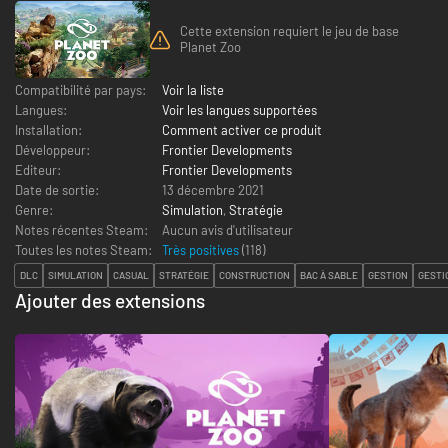
Cette extension requiert le jeu de base
Planet Zoo
Compatibilité par pays:
Voir la liste
Langues:
Voir les langues supportées
Installation:
Comment activer ce produit
Développeur:
Frontier Developments
Editeur:
Frontier Developments
Date de sortie:
13 décembre 2021
Genre:
Simulation
,
Stratégie
Notes récentes Steam:
Aucun avis d'utilisateur
Toutes les notes Steam:
Très positives
(
118
)
DLC
SIMULATION
CASUAL
STRATÉGIE
CONSTRUCTION
BAC À SABLE
GESTION
GESTI
Ajouter des extensions