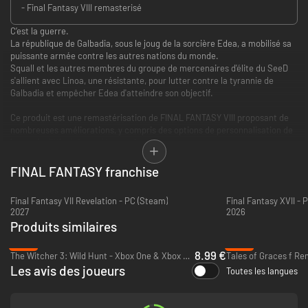
- Final Fantasy VIII remasterisé
C’est la guerre.
La république de Galbadia, sous le joug de la sorcière Edea, a mobilisé sa
puissante armée contre les autres nations du monde.
Squall et les autres membres du groupe de mercenaires d'élite du SeeD
s'allient avec Linoa, une résistante, pour lutter contre la tyrannie de
Galbadia et empêcher Edea d'atteindre son objectif.
Ce produit est une remastérisation de FINAL FANTASY VIII proposant de
nombreuses améliorations, y compris des options de personnalisation de
jeu et de difficulté supplémentaires, comme :
- Bonus de combat (bonus conférés aux PV, à la jauge d'ATB et aux Limit
FINAL FANTASY franchise
Breaks).
- Vitesse de jeu accélérée (x3).
Final Fantasy VII Revelation - PC (Steam)
Final Fantasy XVII - 
- Pas de rencontres aléatoires.
2027
2026
Produits similaires
-74%
-21%
8.99 €
The Witcher 3: Wild Hunt - Xbox One & Xbox Series X|S
Les avis des joueurs
Toutes les langues