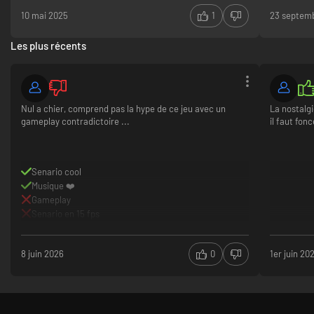
meilleurs salutations
10 mai 2025
1
23 septem
scénario
gameplay innovant ( monstre qui s'adapte au lvl des
Les plus récents
personnages)
cheat code incluts
Nul a chier, comprend pas la hype de ce jeu avec un
La nostalgi
gameplay contradictoire ...
il faut fonc
Senario cool
Musique ❤️
Gameplay
Senario en 15 fps
8 juin 2026
0
1er juin 20