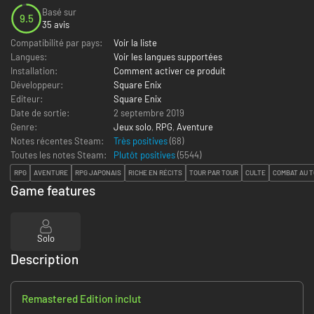
Basé sur
9.5
35 avis
Compatibilité par pays:
Voir la liste
Langues:
Voir les langues supportées
Installation:
Comment activer ce produit
Développeur:
Square Enix
Editeur:
Square Enix
Date de sortie:
2 septembre 2019
Genre:
Jeux solo
,
RPG
,
Aventure
Notes récentes Steam:
Très positives
(68)
Toutes les notes Steam:
Plutôt positives
(
5544
)
RPG
AVENTURE
RPG JAPONAIS
RICHE EN RÉCITS
TOUR PAR TOUR
CULTE
COMBAT AU T
Game features
Solo
Description
Remastered Edition inclut