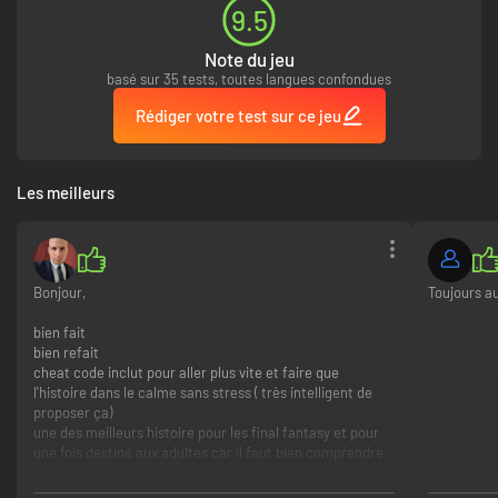
9.5
Note du jeu
basé sur 35 tests, toutes langues confondues
Rédiger votre test sur ce jeu
Les meilleurs
Bonjour,
Toujours au
bien fait
bien refait
cheat code inclut pour aller plus vite et faire que
l'histoire dans le calme sans stress ( très intelligent de
proposer ça)
une des meilleurs histoire pour les final fantasy et pour
une fois destiné aux adultes car il faut bien comprendre
les enjeux et obligations .