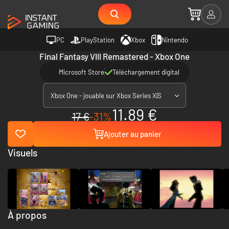
PC
PlayStation
Xbox
Nintendo
Final Fantasy VIII Remastered - Xbox One
Microsoft Store
Téléchargement digital
Xbox One - jouable sur Xbox Series X|S
11.89 €
17 €
-31%
Ajouter au panier
Visuels
À propos