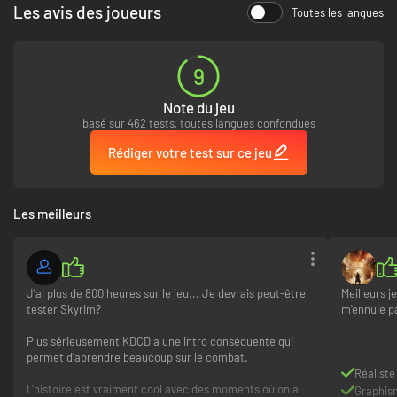
Les avis des joueurs
Toutes les langues
9
Note du jeu
basé sur 462 tests, toutes langues confondues
Rédiger votre test sur ce jeu
Les meilleurs
J'ai plus de 800 heures sur le jeu... Je devrais peut-être
Meilleurs j
tester Skyrim?
m'ennuie pa
Plus sérieusement KDCD a une intro conséquente qui
permet d'aprendre beaucoup sur le combat.
Réaliste
L'histoire est vraiment cool avec des moments où on a
Graphis