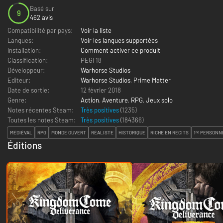
Basé sur
9
462 avis
Compatibilité par pays:
Voir la liste
Langues:
Voir les langues supportées
Installation:
Comment activer ce produit
Classification:
PEGI 18
Développeur:
Warhorse Studios
Editeur:
Warhorse Studios
,
Prime Matter
Date de sortie:
12 février 2018
Genre:
Action
,
Aventure
,
RPG
,
Jeux solo
Notes récentes Steam:
Très positives
(1235)
Toutes les notes Steam:
Très positives
(
184366
)
MÉDIÉVAL
RPG
MONDE OUVERT
RÉALISTE
HISTORIQUE
RICHE EN RÉCITS
1ʳᵉ PERSONN
Éditions