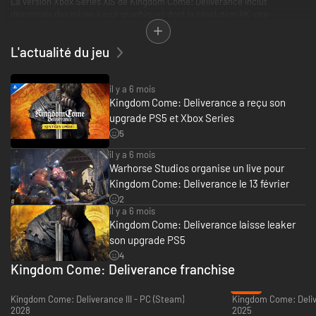
La version Xbox Series X|S de Kingdom Come: Deliverance inclut
désormais des mises à jour graphiques dont la résolution 4K, une
fréquence d'image améliorée, des textures de haute résolution et bien
plus encore. La Bohême médiévale n'a jamais été aussi belle.
L'actualité du jeu
il y a 6 mois
Kingdom Come: Deliverance a reçu son
upgrade PS5 et Xbox Series
5
il y a 6 mois
Warhorse Studios organise un live pour
Kingdom Come: Deliverance le 13 février
2
il y a 6 mois
Kingdom Come: Deliverance laisse leaker
son upgrade PS5
4
Kingdom Come: Deliverance franchise
-24%
Kingdom Come: Deliverance III - PC (Steam)
2028
2025