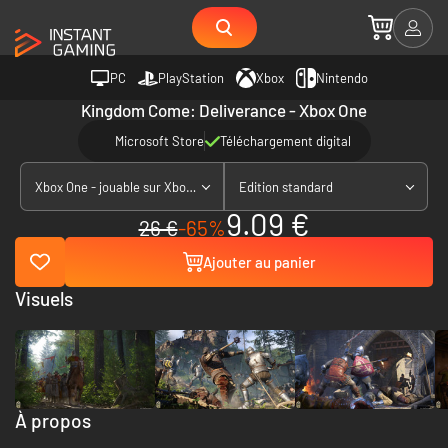
PC
PlayStation
Xbox
Nintendo
Kingdom Come: Deliverance - Xbox One
Microsoft Store
Téléchargement digital
Xbox One - jouable sur Xbox Series X|S
Edition standard
9.09 €
26 €
-65%
Ajouter au panier
Visuels
À propos