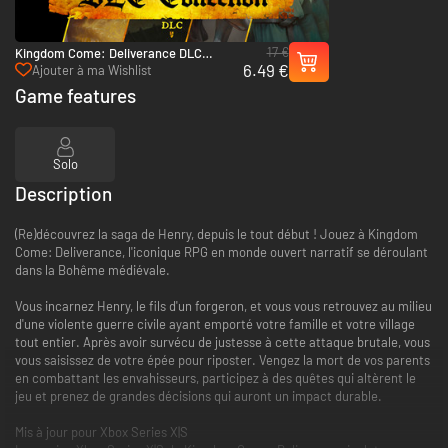
17 €
Kingdom Come: Deliverance DLC
6.49 €
Collection - Xbox One & Xbox Series X|S
Ajouter à ma Wishlist
Game features
Solo
Description
(Re)découvrez la saga de Henry, depuis le tout début ! Jouez à Kingdom
Come: Deliverance, l'iconique RPG en monde ouvert narratif se déroulant
dans la Bohême médiévale.
Vous incarnez Henry, le fils d'un forgeron, et vous vous retrouvez au milieu
d'une violente guerre civile ayant emporté votre famille et votre village
tout entier. Après avoir survécu de justesse à cette attaque brutale, vous
vous saisissez de votre épée pour riposter. Vengez la mort de vos parents
en combattant les envahisseurs, participez à des quêtes qui altèrent le
jeu et prenez de grandes décisions qui auront un impact durable.
Mis à jour pour Xbox Series X|S