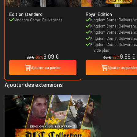
Edition standard
Royal Edition
Kingdom Come: Deliverance
Kingdom Come: Deliveran
Kingdom Come: Deliveranc
Woman's Lot
Kingdom Come: Deliveranc
of Bastards
Kingdom Come: Deliveranc
the Ashes
Kingdom Come: Deliveranc
2 de plus
Sound Pack
9.09 €
9.59 €
26 €
-65%
35 €
-72%
Ajouter au panier
Ajouter au panie
Ajouter des extensions