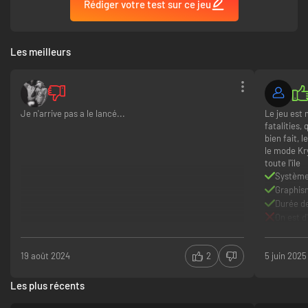
Rédiger votre test sur ce jeu
Les meilleurs
Je n'arrive pas a le lancé...
Le jeu est 
fatalities,
bien fait,
le mode Kr
toute l'île
Système
Graphis
Durée de
On est d
n'import
19 août 2024
2
5 juin 2025
Les plus récents