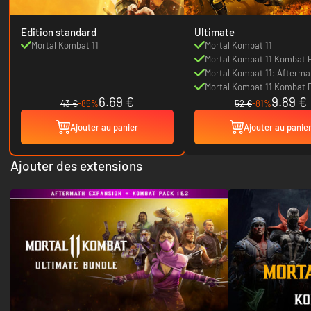
Edition standard
Ultimate
Mortal Kombat 11
Mortal Kombat 11
Mortal Kombat 11 Kombat 
Mortal Kombat 11: Afterma
Expansion
Mortal Kombat 11 Kombat 
6.69 €
9.89 €
43 €
-85%
52 €
-81%
Ajouter au panier
Ajouter au panie
Ajouter des extensions