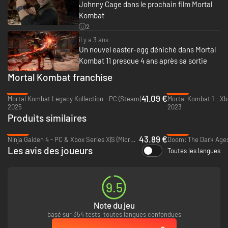
Johnny Cage dans le prochain film Mortal
Kombat
2
il y a 3 ans
Un nouvel easter-egg déniché dans Mortal
Kombat 11 presque 4 ans après sa sortie
Mortal Kombat franchise
-16%
-36%
41.09 €
Mortal Kombat Legacy Kollection - PC (Steam)
Mortal Kombat 1 - Xb
2025
2023
Produits similaires
-26%
-28%
43.89 €
Ninja Gaiden 4 - PC & Xbox Series X|S (Microsoft Store)
Les avis des joueurs
Toutes les langues
9.5
Note du jeu
basé sur 354 tests, toutes langues confondues