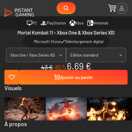
PC
PlayStation
Xbox
Nintendo
Mortal Kombat 11 - Xbox One & Xbox Series X|S
Microsoft Store
Téléchargement digital
Xbox One / Xbox Series X|S
Edition standard
6.69 €
43 €
-85%
Ajouter au panier
Visuels
À propos