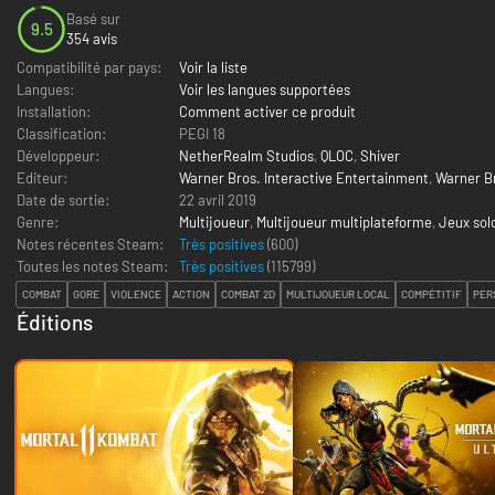
Basé sur
9.5
354 avis
Compatibilité par pays:
Voir la liste
Langues:
Voir les langues supportées
Installation:
Comment activer ce produit
Classification:
PEGI 18
Développeur:
NetherRealm Studios
,
QLOC
,
Shiver
Editeur:
Warner Bros. Interactive Entertainment
,
Warner B
Date de sortie:
22 avril 2019
Genre:
Multijoueur
,
Multijoueur multiplateforme
,
Jeux sol
Notes récentes Steam:
Très positives
(600)
Toutes les notes Steam:
Très positives
(
115799
)
COMBAT
GORE
VIOLENCE
ACTION
COMBAT 2D
MULTIJOUEUR LOCAL
COMPÉTITIF
PER
Éditions