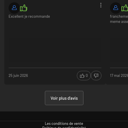
Excellent je recommande
franchemen
meme asse
25 juin 2026
0
17 mai 202
Voir plus d'avis
Les conditions de vente
Politique de confidentialité