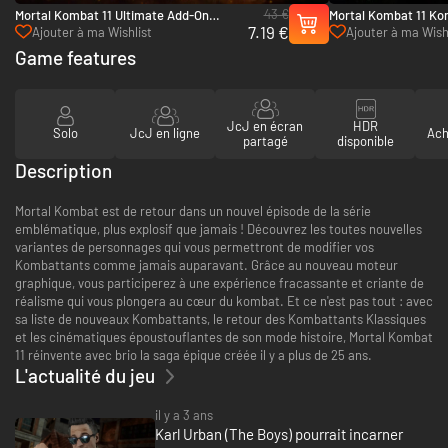
43 €
Mortal Kombat 11 Ultimate Add-On
Mortal Kombat 11 Ko
7.19 €
Bundle - Xbox One & Xbox Series X|S
One & Xbox Series X|
Ajouter à ma Wishlist
Ajouter à ma Wish
Game features
JcJ en écran
HDR
Solo
JcJ en ligne
Ach
partagé
disponible
Description
Mortal Kombat est de retour dans un nouvel épisode de la série
emblématique, plus explosif que jamais ! Découvrez les toutes nouvelles
variantes de personnages qui vous permettront de modifier vos
Kombattants comme jamais auparavant. Grâce au nouveau moteur
graphique, vous participerez à une expérience fracassante et criante de
réalisme qui vous plongera au cœur du kombat. Et ce n'est pas tout : avec
sa liste de nouveaux Kombattants, le retour des Kombattants Klassiques
et les cinématiques époustouflantes de son mode histoire, Mortal Kombat
11 réinvente avec brio la saga épique créée il y a plus de 25 ans.
L'actualité du jeu
il y a 3 ans
Karl Urban (The Boys) pourrait incarner