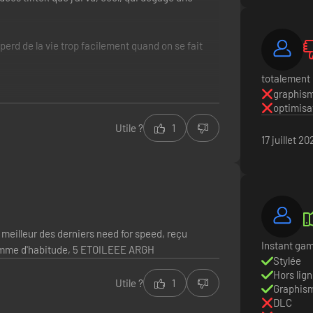
Aussi...les
cette façon 
perd de la vie trop facilement quand on se fait
limité dans
d'hypocrisi
totalement 
personnages
graphis
musique de 
optimisa
Utile ?
1
Bref, jvais
17 juillet 20
recomman
Bonne jour
 meilleur des derniers need for speed, reçu
Instant gam
comme d'habitude, 5 ETOILEEE ARGH
Stylée
Hors lign
Utile ?
1
Graphism
DLC