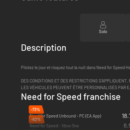
Solo
Description
Pilotez le jour et risquez tout la nuit dans Need for Speed H
DES CONDITIONS ET DES RESTRICTIONS S’APPLIQUENT. P
LES VÉHICULES PEUVENT ÊTRE PERSONNALISÉS PAR EA À
Need for Speed franchise
-73%
18.
Need for Speed Unbound - PC (EA App)
-62%
2022
6.
Need for Speed - Xbox One