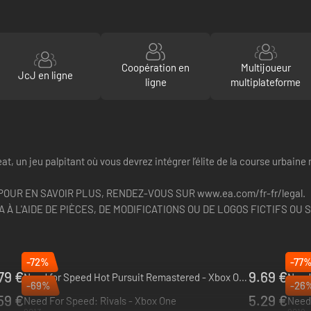
Coopération en
Multijoueur
JcJ en ligne
ligne
multiplateforme
eat, un jeu palpitant où vous devrez intégrer l’élite de la course urbai
OUR EN SAVOIR PLUS, RENDEZ-VOUS SUR www.ea.com/fr-fr/legal.
 L'AIDE DE PIÈCES, DE MODIFICATIONS OU DE LOGOS FICTIFS OU 
-72%
-77
79 €
9.69 €
Need for Speed Hot Pursuit Remastered - Xbox One
Need 
-69%
-26
2020
2017
59 €
5.29 €
Need For Speed: Rivals - Xbox One
Need 