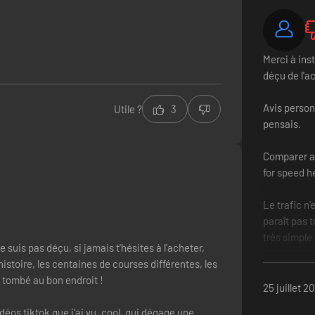
Merci à ins
déçu de l'ac
Avis personn
Utile ?
3
pensais.
Comparer a
for speed h
Le trafic n
paraît pas t
très simple.
 suis pas déçu, si jamais t'hésites à l'acheter,
istoire, les centaines de courses différentes, les
Je pense qu
es tombé au bon endroit !
un adulte q
25 juillet 2
bien sûr pa
éos tiktok que j'ai vu, cool, qui dégage une