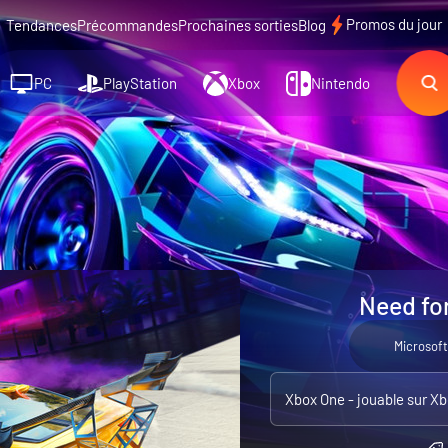
Promos du jour
Tendances
Précommandes
Prochaines sorties
Blog
PC
PlayStation
Xbox
Nintendo
Need fo
Microsoft