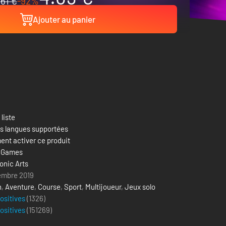
61 €
-92%
Ajouter au panier
 liste
es langues supportées
nt activer ce produit
 Games
onic Arts
embre 2019
n
,
Aventure
,
Course
,
Sport
,
Multijoueur
,
Jeux solo
positives
(1326)
positives
(
151269
)