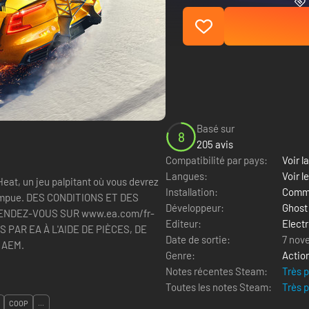
Basé sur
8
205 avis
Compatibilité par pays:
Voir la
Langues:
Voir l
 Heat, un jeu palpitant où vous devrez
Installation:
Comme
NS ET DES
Développeur:
Ghost
RENDEZ-VOUS SUR www.ea.com/fr-
Editeur:
Electr
PAR EA À L'AIDE DE PIÈCES, DE
Date de sortie:
7 nov
 AEM.
Genre:
Actio
Notes récentes Steam:
Très 
Toutes les notes Steam:
Très 
COOP
...