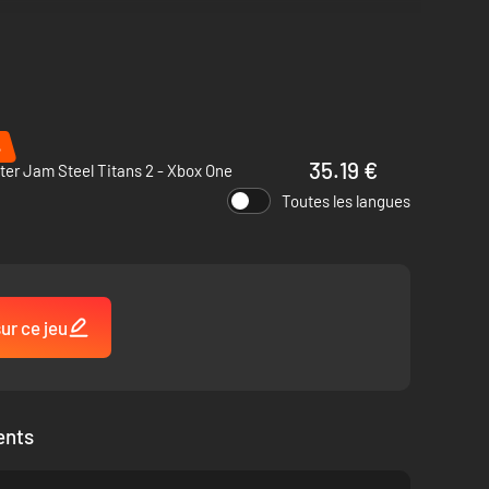
%
35.19 €
er Jam Steel Titans 2 - Xbox One
Toutes les langues
ur ce jeu
ents