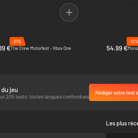
2013
2012
-21%
-12
89 €
54.99 €
The Crew Motorfest - Xbox One
Monst
 du jeu
Rédiger votre test s
ur 205 tests, toutes langues confondues
Les plus réc