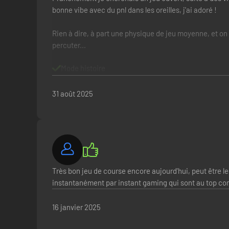
bonne vibe avec du pnl dans les oreilles, j'ai adoré !
Rien à dire, à part une physique de jeu moyenne, et on 
percuter...
Mode histoire
Monde Ouvert
Diversification des missions / mode libre
31 août 2025
Physique de jeu moyenne
Très bon jeu de course encore aujourd'hui, peut être le
instantanément par instant gaming qui sont au top 
16 janvier 2025