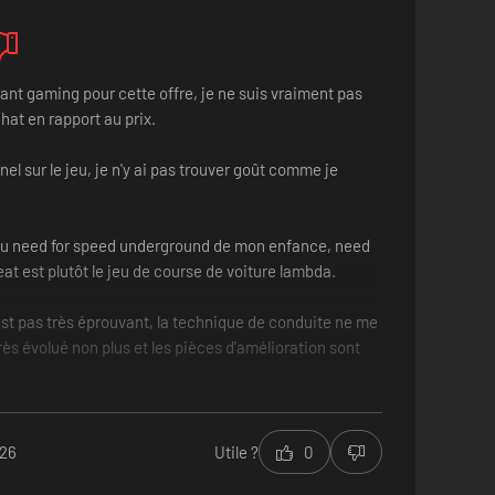
tant gaming pour cette offre, je ne suis vraiment pas
hat en rapport au prix.
el sur le jeu, je n'y ai pas trouver goût comme je
u need for speed underground de mon enfance, need
eat est plutôt le jeu de course de voiture lambda.
'est pas très éprouvant, la technique de conduite ne me
rès évolué non plus et les pièces d'amélioration sont
e c'est un bon jeu pour un petit garçon mais pas pour
ui cherche à trouver des sensations qu'il ne s'autorise
026
Utile ?
0
s en conduite réel.