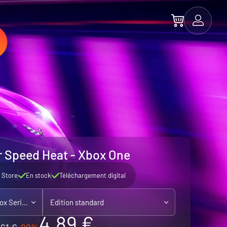
r Speed Heat - Xbox One
 Store
En stock
Téléchargement digital
Xbox One - jouable sur Xbox Series X|S
Edition standard
4.89 €