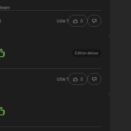
steam
6
Utile ?
0
Edition deluxe
Utile ?
0