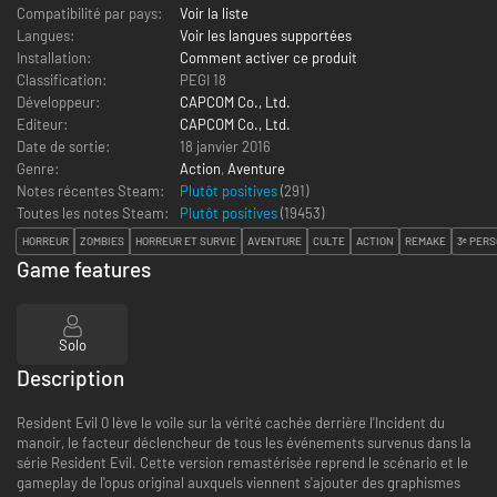
Compatibilité par pays:
Voir la liste
Langues:
Voir les langues supportées
Installation:
Comment activer ce produit
Classification:
PEGI 18
Développeur:
CAPCOM Co., Ltd.
Editeur:
CAPCOM Co., Ltd.
Date de sortie:
18 janvier 2016
Genre:
Action
,
Aventure
Notes récentes Steam:
Plutôt positives
(291)
Toutes les notes Steam:
Plutôt positives
(
19453
)
HORREUR
ZOMBIES
HORREUR ET SURVIE
AVENTURE
CULTE
ACTION
REMAKE
3ᵉ PER
Game features
Solo
Description
Resident Evil 0 lève le voile sur la vérité cachée derrière l'Incident du
manoir, le facteur déclencheur de tous les événements survenus dans la
série Resident Evil. Cette version remastérisée reprend le scénario et le
gameplay de l'opus original auxquels viennent s'ajouter des graphismes