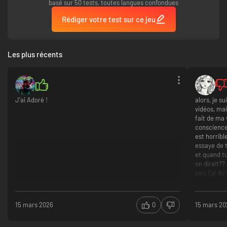
basé sur 50 tests, toutes langues confondues
Rédiger votre test sur ce jeu
Les plus récents
J'ai Adoré !
alors, je s
vidéos, mais
fait de ma v
conscience
est horribl
essaye de t
et quand t
on dirait??
pas, j’ai d
pitié c’est 
surtout niv
conscience 
15 mars 2026
0
15 mars 20
vieux, mais
0 sauvegar