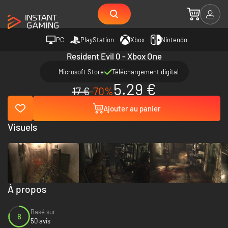
PC
PlayStation
Xbox
Nintendo
Resident Evil 0 - Xbox One
Microsoft Store
Téléchargement digital
5.29 €
17 €
-70%
Ajouter au panier
Visuels
À propos
Basé sur
8
50 avis