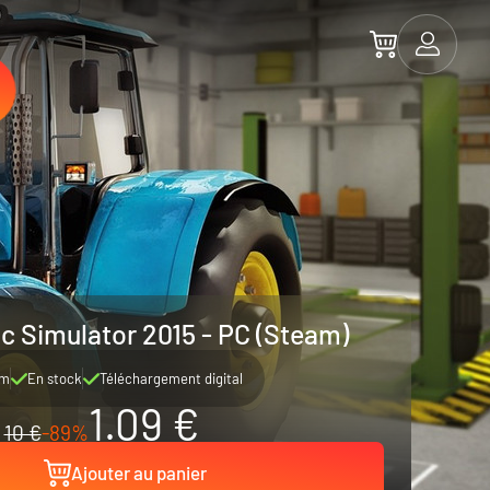
 Simulator 2015 - PC (Steam)
am
En stock
Téléchargement digital
1.09 €
10 €
-89%
Ajouter au panier