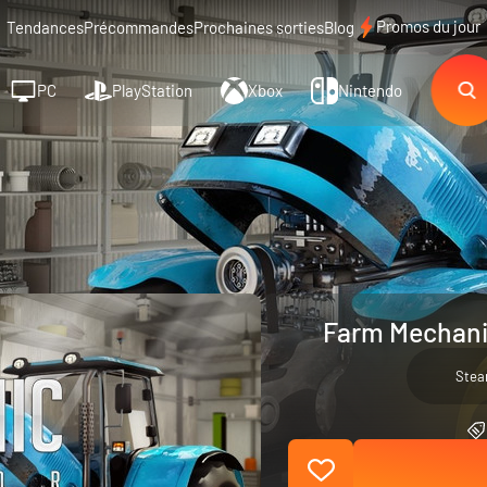
Promos du jour
Tendances
Précommandes
Prochaines sorties
Blog
PC
PlayStation
Xbox
Nintendo
Farm Mechanic
Ste