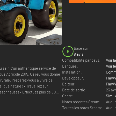
Basé sur
9
8 avis
Compatibilité par pays:
Voir la
Langues:
Voir l
u sein d’un authentique service de
Installation:
Comme
que Agricole 2015. Ce jeu vous donne
Développeur:
PlayW
rurale. Préparez-vous à vivre de
Editeur:
PlayW
! • Travaillez sur
Date de sortie:
23 avr
issonneuses • Effectuez plus de 80
Genre:
Simul
Notes récentes Steam:
Aucun 
Toutes les notes Steam:
Aucun 