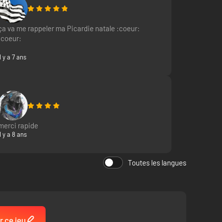
ça va me rappeler ma Picardie natale :coeur:
:coeur:
Il y a 7 ans
merci rapide
Il y a 8 ans
Toutes les langues
r ce jeu