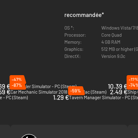
recommandée
*
OS *:
Windows Vista/7/
Processor:
Core Quad
Memory:
4 GB RAM
Graphics:
512 MB or higher (
DirectX:
Version 9.0c
-47%
-12
69 €
-87%
10.39 €
-74
Car Dealer Simulator - PC (Steam)
Car S
59 €
-59%
2.49 €
Car Mechanic Simulator 2018 - PC & Mac (Steam)
Ship 
1.29 €
e - PC (Steam)
Tavern Manager Simulator - PC (S