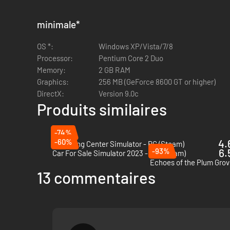
minimale
*
OS *:
Windows XP/Vista/7/8
Processor:
Pentium Core 2 Duo
Memory:
2 GB RAM
Graphics:
256 MB (GeForce 8600 GT or higher)
DirectX:
Version 9.0c
Produits similaires
-74%
-60%
4.
Recycling Center Simulator - PC (Steam)
-93%
6.
Car For Sale Simulator 2023 - PC (Steam)
Echoes of the Plum Grov
13 commentaires