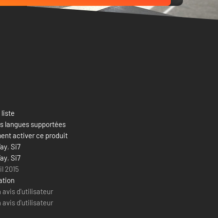
 liste
es langues supportées
nt activer ce produit
ay
,
Si7
ay
,
Si7
il 2015
ation
avis d'utilisateur
avis d'utilisateur