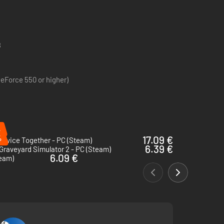
8
GeForce 550 or higher)
%
%
17.09 €
ervice Together - PC (Steam)
6.39 €
Graveyard Simulator 2 - PC (Steam)
6.09 €
team)