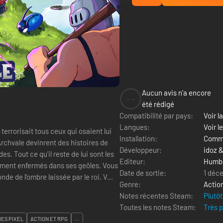
Aucun avis n'a encore
--
été rédigé
Compatibilité par pays:
Voir la
Langues:
Voir l
 terrorisait tous ceux qui osaient lui
Installation:
Comme
 Archvale devinrent des histoires de
Développeur:
idoz 
 Tout ce qu'il reste de lui sont les
Editeur:
Humb
ent enfermés dans ses geôles. Vous
Date de sortie:
1 déc
e de l'ombre laissée par le roi. V...
Genre:
Actio
Notes récentes Steam:
Plutôt
Toutes les notes Steam:
Très 
ES PIXEL
ACTION ET RPG
...