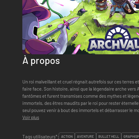
À propos
Un roi malveillant et cruel régnait autrefois sur ces terres et
faire face. Son histoire, ainsi que la légendaire arche vers
fantômes et furent transmises comme des mythes et légendes.
immortels, des êtres maudits par le roi pour rester éternellem
seul pouvez venir à bout des immortels et débarrasser le mond
Voir plus
Tags utilisateurs*:
ACTION
AVENTURE
BULLET HELL
GRAPHISM