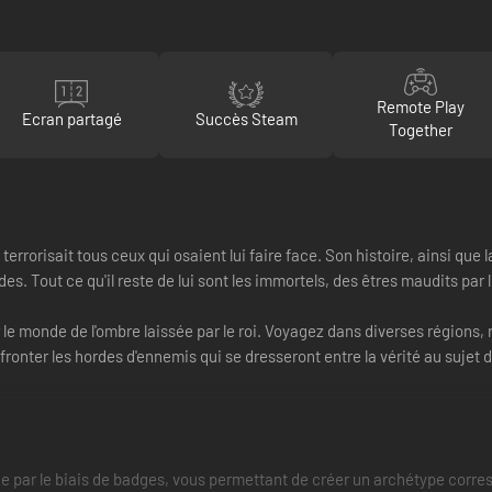
Remote Play
Ecran partagé
Succès Steam
Together
t terrorisait tous ceux qui osaient lui faire face. Son histoire, ainsi qu
 Tout ce qu'il reste de lui sont les immortels, des êtres maudits par 
 le monde de l'ombre laissée par le roi. Voyagez dans diverses régions
fronter les hordes d'ennemis qui se dresseront entre la vérité au sujet 
 par le biais de badges, vous permettant de créer un archétype corresp