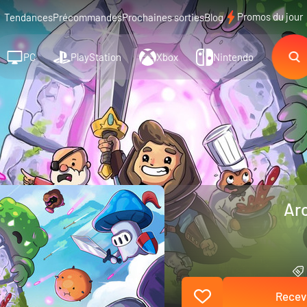
Promos du jour
Tendances
Précommandes
Prochaines sorties
Blog
PC
PlayStation
Xbox
Nintendo
Arc
Recevo