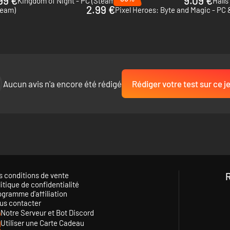
99 €
9.09 €
Kingdom of Night - PC (Steam)
Halls
2.99 €
team)
Pixel Heroes: Byte and Magic - PC
Aucun avis n'a encore été rédigé
Rédiger votre test sur ce j
s conditions de vente
itique de confidentialité
ogramme d'affiliation
us contacter
Notre Serveur et Bot Discord
Utiliser une Carte Cadeau