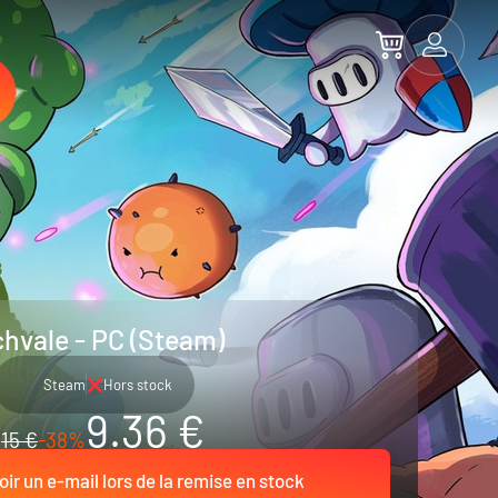
hvale - PC (Steam)
Steam
Hors stock
9.36 €
15 €
-38%
ir un e-mail lors de la remise en stock