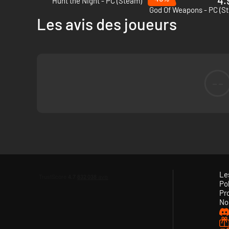
4.
Hunt the Night - PC (Steam)
God Of Weapons - PC (S
Les avis des joueurs
--
Le
Pol
Pr
No