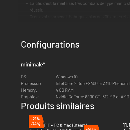
La clé, c'est la maîtrise.
Des combats de type manic shoo
réussir.
Créez votre arsenal.
Fabriquez plus de 200 armes et ar
Explorez le monde.
De nombreux ennemis différents pro
découvrirez des ressources uniques nécessaires pour 
Découvrez la vérité.
Découvrez la vérité derrière les
Configurations
minimale
*
OS:
Windows 10
Processor:
Intel Core 2 Duo E8400 or AMD Phenom I
Memory:
4 GB RAM
Graphics:
Nvidia GeForce 8800 GT, 512 MB or AMD
Produits similaires
-21%
-74%
11
BALL x PIT - PC & Mac (Steam)
-40%