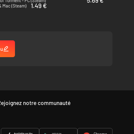
5.69 €
 of Torment - PC (Steam)
1.49 €
 & Mac (Steam)
eu
Rejoignez notre communauté
Chrome