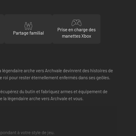
Prise en charge des
Partage familial
manettes Xbox
e la légendaire arche vers Archvale devinrent des histoires de
le roi pour rester éternellement enfermés dans ses geôles.
, récupérez du butin et fabriquez armes et équipement de
de la légendaire arche vers Archvale et vous.
ondant à votre style de jeu.