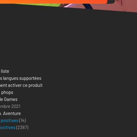
 liste
es langues supportées
nt activer ce produit
& phops
le Games
embre 2021
n
,
Aventure
 positives
(14)
positives
(
2387
)