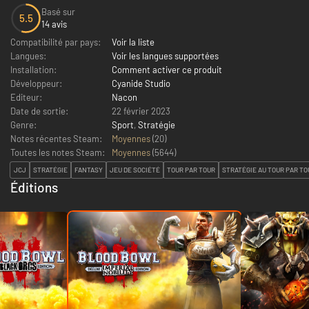
Basé sur
5.5
14 avis
Compatibilité par pays:
Voir la liste
Langues:
Voir les langues supportées
Installation:
Comment activer ce produit
Développeur:
Cyanide Studio
Editeur:
Nacon
Date de sortie:
22 février 2023
Genre:
Sport
,
Stratégie
Notes récentes Steam:
Moyennes
(20)
Toutes les notes Steam:
Moyennes
(
5644
)
JCJ
STRATÉGIE
FANTASY
JEU DE SOCIÉTÉ
TOUR PAR TOUR
STRATÉGIE AU TOUR PAR TO
Éditions