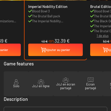
Imperial Nobility Edition
Brutal Editi
Blood Bowl 3
Blood Bowl 
The Brutal Ball pack
The Brutal B
omizations
The Imperial Nobility
The Black O
Customizations pack
pack
The Imperial
Customizati
The Brutal 
1 de plus
69 €
32.39 €
40 €
-19%
50 €
panier
Ajouter au panier
Aj
Game features
JcJ en écran
Ecran
Solo
JcJ en ligne
partagé
partagé
Description