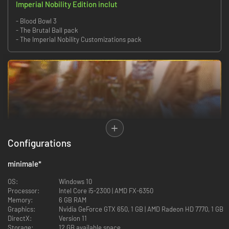
Imperial Nobility Edition inclut
- Blood Bowl 3
- The Brutal Ball pack
- The Imperial Nobility Customizations pack
Configurations
Mettez vos crampons, enfilez votre casque, ajustez vos épaulettes et
votre plastron… et glissez (discrètement) une dague acérée à votre
ceinture.
minimale
*
Dans le Vieux Monde, les guerres ont disparu lorsque ses habitants ont
OS:
Windows 10
décidé de résoudre leurs conflits par l’intermédiaire du sport sacré du
Processor:
Intel Core i5-2300 | AMD FX-6350
dieu Nuffle : le Blood Bowl. Pour autant, celui-ci n’est pas moins sanglant
Memory:
6 GB RAM
que les champs de batailles qu’il a remplacés. Meurtres, mutilations,
Graphics:
Nvidia GeForce GTX 650, 1 GB | AMD Radeon HD 7770, 1 GB
triche, corruption, sorcellerie et même interventions divines se
DirectX:
Version 11
succèdent sur le terrain pour la plus grande joie des spectateurs !
Storage:
12 GB available space