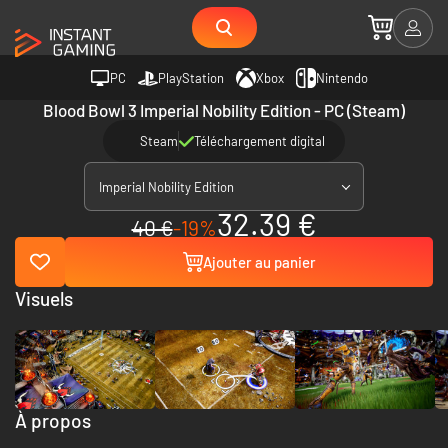
PC
PlayStation
Xbox
Nintendo
Blood Bowl 3 Imperial Nobility Edition - PC (Steam)
Steam
Téléchargement digital
Imperial Nobility Edition
32.39 €
40 €
-19%
Ajouter au panier
Visuels
À propos