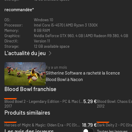
recommandée
*
Soyez sans pitié, pas sans cervelle
– Prenez la tête d’une équipe
parmi les 12 factions disponibles, chacune ayant ses
OS:
Windows 10
caractéristiques uniques, et entravez la progression de vos
Processor:
Intel Core i5-4570 | AMD Ryzen 3 1300X
adversaires en plaçant astucieusement vos joueurs. Esquivez ou
Memory:
8 GB RAM
éliminez impitoyablement ceux qui se dressent sur votre chemin et
Graphics:
Nvidia GeForce GTX 960, 4 GB | AMD Radeon R9 380, 4 GB
atteignez la zone d’en-but pour marquer des touchdown décisifs !
DirectX:
Version 11
Les plus fins stratèges seront naturellement avantagés, mais qui
Storage:
12 GB available space
sait ? Un troll hors de contrôle pourrait dévorer un coéquipier et
L'actualité du jeu
changer le cours du match.
il y a un mois
Slitherine Software a racheté la licence
C’est vous le patron
– Créez vos joueurs, personnalisez leur
Blood Bowl à Nacon
apparence, leurs emblèmes et leur armure, recrutez vos
Blood Bowl franchise
cheerleaders et votre coach, puis enchaînez les compétitions les
plus féroces du Vieux Monde. Prenez garde cependant : les
-82%
blessures sont monnaie courante et il est fort possible que certains
5.29 €
Blood Bowl 2 - Legendary Edition - PC & Mac (Steam)
Blood Bowl: Chaos Ed
de vos joueurs quittent le terrain les pieds devant, mettant un terme
2017
2012
définitif à leur carrière…
Produits similaires
-53%
-62%
Les nouveautés de Blood Bowl 3
18.79 €
Heroes of Might & Magic: Olden Era - PC (Steam)
Dark Deity 2 - PC (S
Les avis des joueurs
Toutes les langues