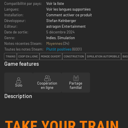
Compatibilité par pays:
Voir la liste
Langues:
Voir les langues supportées
Installation:
Comment activer ce produit
Développeur:
Stefan Kelnberger
Editeur:
astragon Entertainment
Date de sortie:
5 décembre 2024
Genre:
Indies
,
Simulation
Notes récentes Steam:
Moyennes
(34)
Toutes les notes Steam:
Plutôt positives
(
6001
)
TRAINS
COOP EN LIGNE
MONDE OUVERT
CONSTRUCTION
SIMULATION AUTOMOBILE
BAS
Game features
Coopération
Partage
Solo
en ligne
familial
Description