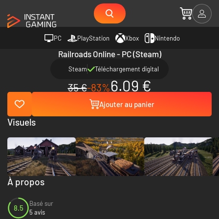
PC
PlayStation
Xbox
Nintendo
Railroads Online - PC (Steam)
Steam
Téléchargement digital
6.09 €
35 €
-83%
Ajouter au panier
Visuels
À propos
Basé sur
8.5
5 avis