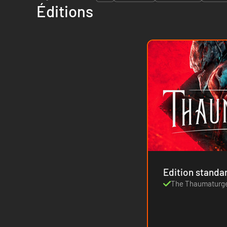
Éditions
Edition standa
The Thaumaturg