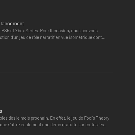
e lancement
 PS5 et Xbox Series. Pour l'occasion, nous pouvons
ion d'un jeu de rôle narratif en vue isométrique dont
es. Les capacités thaumaturgiques de Wiktor vous
 avantages stratégiques.
, vous rencontrerez des figures historiques comme le moine
s
 comme sa sœur Ligia, bien expérimentée, ou Abaurcy, un
es dès le mois prochain. En effet, le jeu de Fool's Theory
ue s'offre également une démo gratuite sur toutes les