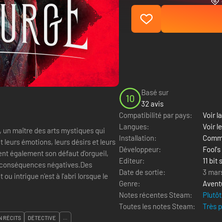
Basé sur
10
32 avis
Compatibilité par pays:
Voir la
Langues:
Voir l
 un maître des arts mystiques qui
Installation:
Comme
 leurs émotions, leurs désirs et leurs
Développeur:
Fool's
ent également son défaut d'orgueil,
Editeur:
11 bit
es conséquences négatives.Des
Date de sortie:
3 mar
u intrigue n'est à l'abri lorsque le
Genre:
Avent
Notes récentes Steam:
Plutôt
Toutes les notes Steam:
Très 
N RÉCITS
DÉTECTIVE
...