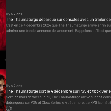
il y a 2 ans
The Thaumaturge débarque sur consoles avec un trailer d
C'est en ce 4 décembre 2024 que The Thaumaturge arrive enfin sur
admirer une bande-annonce de lancement. Rappelons qu'il est quest
l'histoire se déroule au cœur de Varsovie, au début du XXe siècle.…
e divers adversaires, certains physiques, d'autres plus insaisissabl
uer des démons pour déclencher des attaques puissantes ou obtenir des
il y a 2 ans
culturelle dont les habitants viennent de tous les horizons. Parmi eux
The Thaumaturge sort le 4 décembre sur PS5 et Xbox Serie
 également une galerie de personnages liés au passé trouble de Wiktor,
Sorti en mars dernier sur PC, The Thaumaturge arrive sur nos consol
débarquera sur PS5 et Xbox Series le 4 décembre. Le RPG isométriq
plateformes.
1