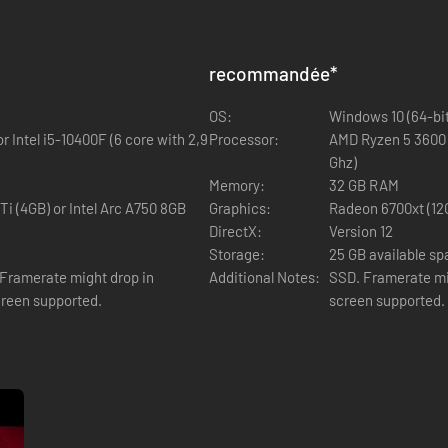
recommandée
*
OS:
Windows 10 (64-bit
r Intel i5-10400F (6 core with 2,9
Processor:
AMD Ryzen 5 3600 (
Ghz)
urge est dans les parages. Vos capacités uniques vous donneront une lo
Memory:
32 GB RAM
é souterraine. Explorez le monde en utilisant la perception de Wiktor,
i (4GB) or Intel Arc A750 8GB
Graphics:
Radeon 6700xt (12G
ur des événements qui peuvent sembler évidents à première vue.
DirectX:
Version 12
Storage:
25 GB available s
Framerate might drop in
Additional Notes:
SSD. Framerate mi
capacité à invoquer des Saluteurs ; des démons mystiques inspirés du fo
creen supported.
screen supported.
 vos alliés et combattre vos adversaires dans des combats tactiques au 