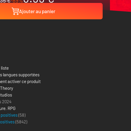
35 €
-89%
Ajouter au panier
 liste
es langues supportées
nt activer ce produit
 Theory
 studios
s 2024
ure
,
RPG
 positives
(58)
positives
(
5842
)