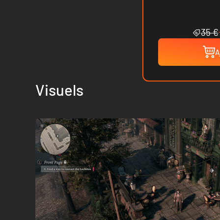
35 €
A
Visuels