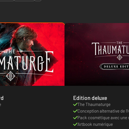
rd
Edition deluxe
e
The Thaumaturge
Conception alternative de l
Pack cosmétique avec une n
un nouvel ensemble de vêt
Artbook numérique