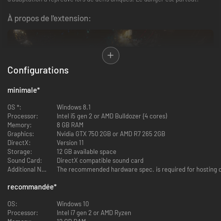
À propos de l'extension:
Configurations
minimale
*
Dans la pénombre est la deuxième extension de monde de The
OS *:
Windows 8.1
Riftbreaker. Dans cette toute nouvelle branche de la campagne, nos
Processor:
Intel i5 gen 2 or AMD Bulldozer {4 cores)
héros entreprendront un voyage dans les cavernes de Galatea 37. Une
Memory:
8 GB RAM
série d'éruptions anormales de neutrinos et une activité sismique
Graphics:
Nvidia GTX 750 2GB or AMD R7 265 2GB
inhabituelle menacent de détruire le monde. Ashley et M. Riggs devront
DirectX:
Version 11
faire appel à toutes leurs compétences pour trouver leur chemin dans les
Storage:
12 GB available space
cavernes et découvrir la source du problème. Explorez les cavernes,
Sound Card:
DirectX compatible sound card
récupérez des échantillons de recherche, inventez de nouvelles
Additional Notes:
The recommended hardware spec. is required for hosting 
technologies et sauvez le monde.
recommandée
*
Caractéristiques:
OS:
Windows 10
Processor:
Intel i7 gen 2 or AMD Ryzen