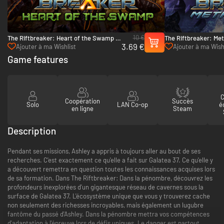
10 €
The Riftbreaker: Heart of the Swamp -
The Riftbreaker: Met
3.69 €
PC (Steam)
(Steam)
Ajouter à ma Wishlist
Ajouter à ma Wish
Game features
C
Coopération
Succès
Solo
LAN Co-op
é
en ligne
Steam
Description
Pendant ses missions, Ashley a appris à toujours aller au bout de ses
recherches. C'est exactement ce qu'elle a fait sur Galatea 37. Ce qu'elle y
a découvert remettra en question toutes les connaissances acquises lors
de sa formation. Dans The Riftbreaker: Dans la pénombre, découvrez les
profondeurs inexplorées d'un gigantesque réseau de cavernes sous la
surface de Galatea 37. L'écosystème unique que vous y trouverez cache
non seulement des richesses incroyables, mais également un lugubre
fantôme du passé d'Ashley. Dans la pénombre mettra vos compétences
d'adaptation à l'épreuve lors de défis uniques. Le danger est partout.