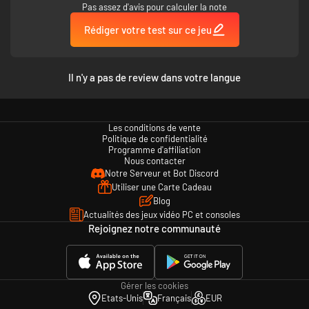
Pas assez d'avis pour calculer la note
Rédiger votre test sur ce jeu
Il n'y a pas de review dans votre langue
Les conditions de vente
Politique de confidentialité
Programme d'affiliation
Nous contacter
L'histoire de cette extension est intégrée à l'histoire principale de l'édition
Notre Serveur et Bot Discord
de base de The Riftbreaker. La nouvelle branche et le contenu de
Utiliser une Carte Cadeau
l'extension se débloqueront à mesure que vous progresserez dans le jeu.
Blog
Si vous avez précédemment terminé l'histoire principale de The
Actualités des jeux vidéo PC et consoles
Riftbreaker, vous pouvez continuer l'aventure là où vous l'aviez laissée. La
nouvelle partie de l'histoire se débloquera immédiatement, et vous
Rejoignez notre communauté
pourrez explorer le reste du monde.
Gérer les cookies
Etats-Unis
Français
EUR