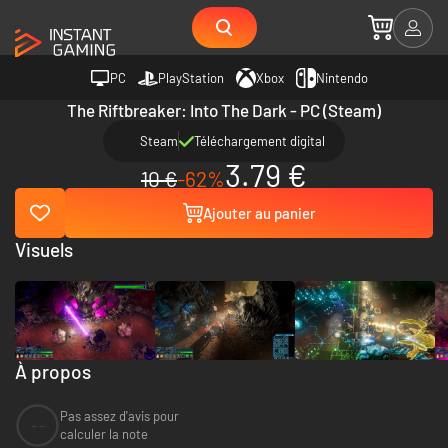
PC
PlayStation
Xbox
Nintendo
The Riftbreaker: Into The Dark - PC (Steam)
Steam
Téléchargement digital
3.79 €
10 €
-62%
Ajouter au panier
Visuels
À propos
Pas assez d'avis pour
--
calculer la note