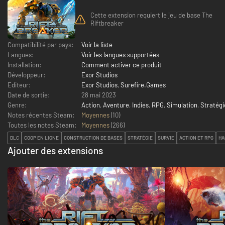
Cette extension requiert le jeu de base The
Riftbreaker
Compatibilité par pays:
Voir la liste
Langues:
Voir les langues supportées
Installation:
Comment activer ce produit
Développeur:
Exor Studios
Editeur:
Exor Studios
,
Surefire.Games
Date de sortie:
28 mai 2023
Genre:
Action
,
Aventure
,
Indies
,
RPG
,
Simulation
,
Stratégi
Notes récentes Steam:
Moyennes
(10)
Toutes les notes Steam:
Moyennes
(
266
)
DLC
COOP EN LIGNE
CONSTRUCTION DE BASES
STRATÉGIE
SURVIE
ACTION ET RPG
HA
Ajouter des extensions