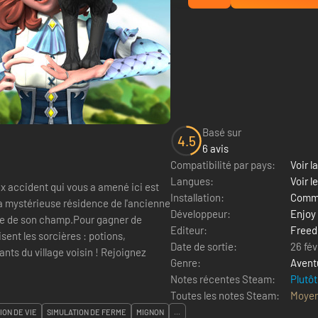
Basé sur
4.5
6 avis
Compatibilité par pays:
Voir la
Langues:
Voir l
ux accident qui vous a amené ici est
Installation:
Comme
la mystérieuse résidence de l'ancienne
Développeur:
Enjoy 
que de son champ.Pour gagner de
Editeur:
Free
sent les sorcières : potions,
Date de sortie:
26 fév
ants du village voisin ! Rejoignez
Genre:
Avent
Notes récentes Steam:
Plutôt
Toutes les notes Steam:
Moye
ION DE VIE
SIMULATION DE FERME
MIGNON
...