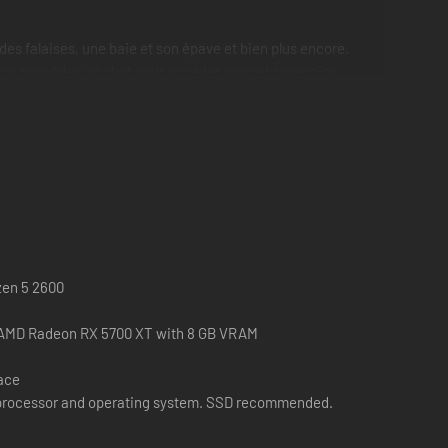
es falaises, une baie et son épave et bien plus encore.
e, ou possédez un chat pour accéder aux petits recoins.
zen 5 2600
 AMD Radeon RX 5700 XT with 8 GB VRAM
pace
 processor and operating system. SSD recommended.