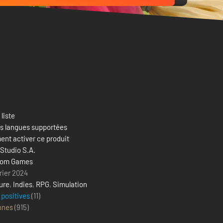
 liste
es langues supportées
nt activer ce produit
Studio S.A.
dom Games
rier 2024
ure
,
Indies
,
RPG
,
Simulation
 positives
(11)
nnes
(
915
)