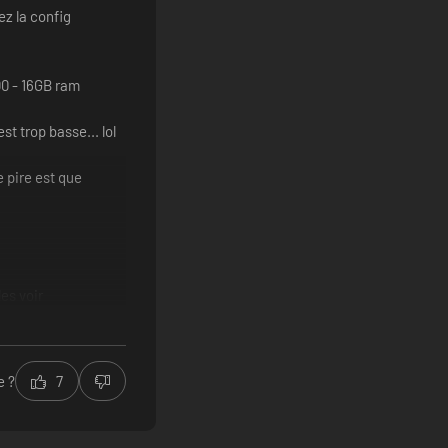
ez la config
00 - 16GB ram
st trop basse... lol
e pire est que
re de communiquer avec l'Académie des Sorcières.
les voir
e ?
7