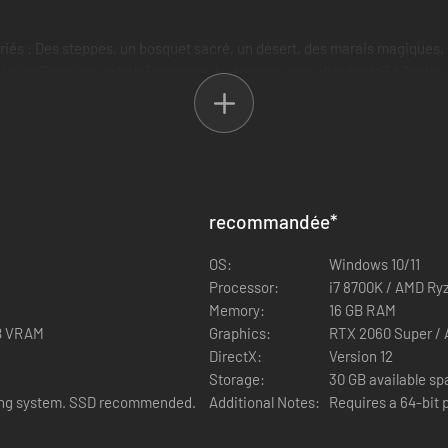
és : Des steppes, un bosquet sacré, un désert, des marais magiques, d
es collines sur un balai magique, téléportez-vous d’un portail à l’autr
ecettes et des objets d’intérêt.
e nombreux poissons magiques !
ec l'appareil photo !
recommandée
*
OS:
Windows 10/11
Processor:
i7 8700K / AMD Ry
Memory:
16 GB RAM
GB VRAM
Graphics:
RTX 2060 Super /
DirectX:
Version 12
Storage:
30 GB available s
ting system. SSD recommended.
Additional Notes:
Requires a 64-bit