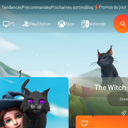
Promos du jour
Tendances
Précommandes
Prochaines sorties
Blog
PC
PlayStation
Xbox
Nintendo
The Witch 
Ste