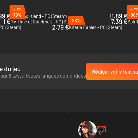
-70%
-72
99 €
-79%
11.89 €
-88
Starsand Island - PC (Steam)
Potio
1 €
-88%
7.39 €
My Time at Sandrock - PC (Steam)
Spiri
2.79 €
 PC (Steam)
Kitaria Fables - PC (Steam)
divins de l'île !
x cachés.
ubliée de votre maison.
et reconstituez l'histoire des anciennes sorcières qui remonte aux myth
e du jeu
 faites-en don au musée de Barrow End !
Rédiger votre test su
 sur 6 tests, toutes langues confondues