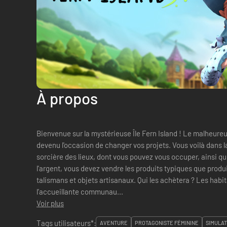
À propos
Bienvenue sur la mystérieuse Île Fern Island ! Le malheure
devenu l'occasion de changer vos projets. Vous voilà dans 
sorcière des lieux, dont vous pouvez vous occuper, ainsi 
l'argent, vous devez vendre les produits typiques que produi
talismans et objets artisanaux. Qui les achètera ? Les habit
l’accueillante communau...
Voir plus
Tags utilisateurs*:
AVENTURE
PROTAGONISTE FÉMININE
SIMULAT