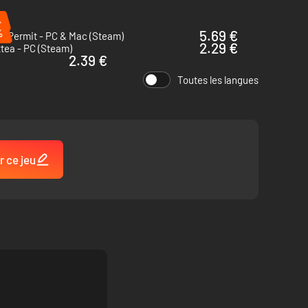
%
%
5.69 €
n Permit - PC & Mac (Steam)
2.29 €
ttea - PC (Steam)
2.39 €
Toutes les langues
es de l'ancienne civilisation Kaoh !
r ce jeu