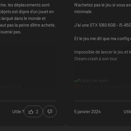
he, les déplacements sont
N'achetez pas le jeu si vous av
 objets est digne d'un jouet en
minimale
s largué dans le monde et
vaut pas la peine d'être acheté,
J'ai une GTX 1060 6GB - i5-85
jouerai pas.
Et le jeu me dit que ma config e
Impossible de lancer le jeu et l
Steam crash à son tour
le !
pour améliorer vos compétences, protéger vos récoltes ou vous permett
acités.
Il doit y en avoir
qu'on fait là
Je n'ai pas eu l'occasion de 
 face cachée du monde !
istal et devenez diplômée du Manoir Blackthorn !
Utile ?
2
5 janvier 2024
Util