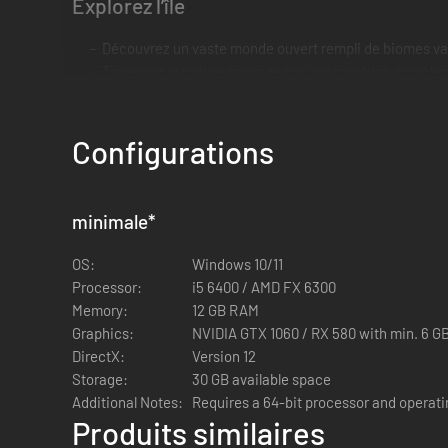
Explorez l’île
Découvrez un vaste monde ouvert rempli de biomes vari
Traversez la nature sauvage sur une monture, survolez l
Trouvez et collectez des centaines d'ingrédients, des r
Découvrez une faune diverse et magique et pêchez d
Commémorez vos découvertes en prenant des photos av
Configurations
minimale
*
OS:
Windows 10/11
Processor:
i5 6400 / AMD FX 6300
Memory:
12 GB RAM
Graphics:
NVIDIA GTX 1060 / RX 580 with min. 6 
DirectX:
Version 12
Storage:
30 GB available space
Additional Notes:
Requires a 64-bit processor and opera
Produits similaires