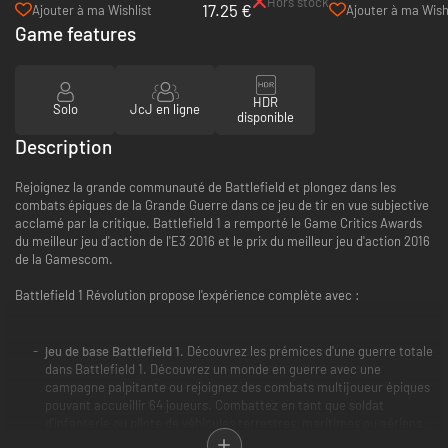
Hors stock
17.25 €
App)
(EA App)
Ajouter à ma Wishlist
Ajouter à ma Wish
Game features
HDR
Solo
JcJ en ligne
disponible
Description
Rejoignez la grande communauté de Battlefield et plongez dans les
combats épiques de la Grande Guerre dans ce jeu de tir en vue subjective
acclamé par la critique. Battlefield 1 a remporté le Game Critics Awards
du meilleur jeu d'action de l'E3 2016 et le prix du meilleur jeu d'action 2016
de la Gamescom.
Battlefield 1 Révolution propose l'expérience complète avec :
jeu de base Battlefield 1.
Découvrez les prémices d'une guerre totale
dans Battlefield 1. Découvrez un monde en guerre avec une
campagne palpitante ou rejoignez des combats multijoueur épiques
pouvant accueillir 64 joueurs. Combattez en tant que soldat
d'infanterie ou pilote de véhicules terrestres, maritimes ou aériens.