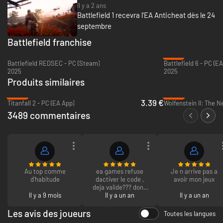
il y a 2 ans
Battlefield 1 recevra l'EA Anticheat dès le 24
septembre
Battlefield franchise
-27%
Battlefield REDSEC - PC (Steam)
Battlefield 6 - PC (E
2025
2025
Produits similaires
-89%
-83%
3.39 €
Titanfall 2 - PC (EA App)
Wolfenstein II: The 
3489 commentaires
Au top comme
ea games refuse
Je n arrive pas a
d'habitude
dactiver le code ,
avoir mon jeux
deja valide??? donc
Il y a 9 mois
impossible a
Il y a un an
Il y a un an
telecharger
Les avis des joueurs
Toutes les langues