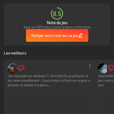
8.5
Note du jeu
basé sur 920 tests, toutes langues confondues
Rédiger votre test sur ce jeu
Les meilleurs
Jeu injouable sur windows 11. Gros glitchs graphiques, le
impossible 
jeu rame visuellement. J'aurai mieux utilisé mon argent à
jeu crash u
acheter un kébab à la place…
serv