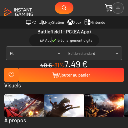
PC
PlayStation
Xbox
Nintendo
Battlefield 1 - PC (EA App)
EA App
Téléchargement digital
PC
Edition standard
7.49 €
40 €
-81%
Ajouter au panier
Visuels
À propos