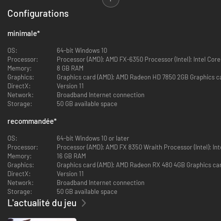
Pass Premium Battlefield 1
4 packs d'extension comprenant de
Configurations
nouvelles cartes multijoueur, des armes inédites et bien plus.
Pack Baron Rouge, pack Lawrence d'Arabie et pack Hellfighter :
des
minimale
*
armes, véhicules et emblèmes inspirés d'unités et héros célèbres.
OS:
64-bit Windows 10
Processor:
Processor (AMD): AMD FX-6350 Processor (Intel): Intel Core
Memory:
8 GB RAM
Graphics:
Graphics card (AMD): AMD Radeon HD 7850 2GB Graphics ca
DirectX:
Version 11
Network:
Broadband Internet connection
Storage:
50 GB available space
recommandée
*
OS:
64-bit Windows 10 or later
Processor:
Processor (AMD): AMD FX 8350 Wraith Processor (Intel): Inte
Memory:
16 GB RAM
Graphics:
Graphics card (AMD): AMD Radeon RX 480 4GB Graphics car
DirectX:
Version 11
Network:
Broadband Internet connection
Storage:
50 GB available space
L'actualité du jeu