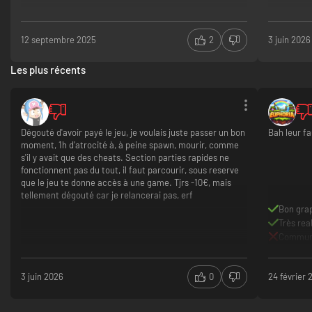
12 septembre 2025
2
3 juin 2026
Les plus récents
Dégouté d'avoir payé le jeu, je voulais juste passer un bon
Bah leur f
moment, 1h d'atrocité à, à peine spawn, mourir, comme
s'il y avait que des cheats. Section parties rapides ne
fonctionnent pas du tout, il faut parcourir, sous reserve
que le jeu te donne accès à une game. Tjrs -10€, mais
tellement dégouté car je relancerai pas, erf
Bon gra
Très rea
Commun
3 juin 2026
0
24 février 