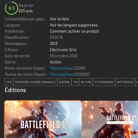
Basé sur
8.5
920 avis
Compatibilité par pays:
Voir la liste
Langues:
Voir les langues supportées
Installation:
Comment activer ce produit
Classification:
PEGI 18
Développeur:
DICE
Editeur:
Electronic Arts
Date de sortie:
19 octobre 2016
Genre:
Action
Notes récentes Steam:
Très positives
(2268)
Toutes les notes Steam:
Très positives
(
225592
)
FPS
PREMIÈRE GUERRE MONDIALE
GUERRE
TIR
ACTION
1ʳᵉ PERSONNE
HISTORIQUE
Éditions