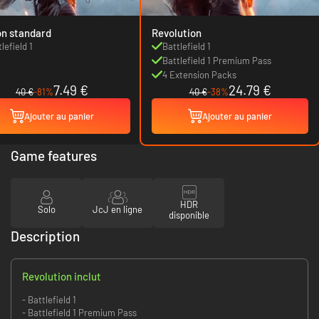
on standard
Revolution
lefield 1
Battlefield 1
Battlefield 1 Premium Pass
4 Extension Packs
7.49 €
24.79 €
40 €
-81%
40 €
-38%
Ajouter au panier
Ajouter au panier
Game features
HDR
Solo
JcJ en ligne
disponible
Description
Revolution inclut
- Battlefield 1
- Battlefield 1 Premium Pass