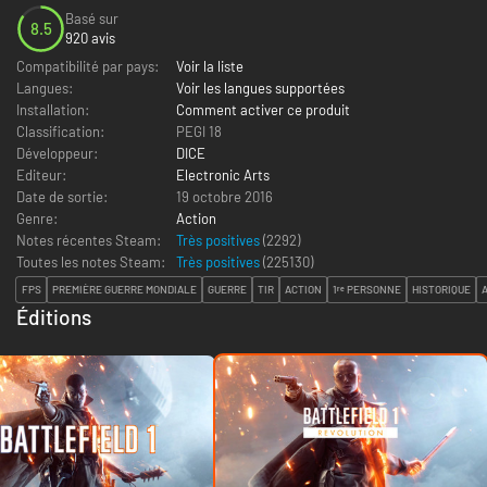
Basé sur
8.5
920 avis
Compatibilité par pays:
Voir la liste
Langues:
Voir les langues supportées
Installation:
Comment activer ce produit
Classification:
PEGI 18
Développeur:
DICE
Editeur:
Electronic Arts
Date de sortie:
19 octobre 2016
Genre:
Action
Notes récentes Steam:
Très positives
(2292)
Toutes les notes Steam:
Très positives
(
225130
)
FPS
PREMIÈRE GUERRE MONDIALE
GUERRE
TIR
ACTION
1ʳᵉ PERSONNE
HISTORIQUE
Éditions