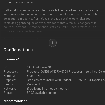
- 4 Extension Packs
Battlefield 1 vous ramène au temps de la Première Guerre mondiale, où
les nouvelles technologies et les conflits mondiaux ont marqué les débuts
de la guerre moderne. Participez à chaque bataille, contrôlez des
véhicules gigantesques et exécutez des manœuvres qui changeront le
cours du combat. Le monde entier est en guerre. Découvrez ce qui se
trouve au-delà des tranchées.
Caractéristiques principales :
Des environnements variés aux quatre coins du monde. Découvrez un
Configurations
conflit mondial sous tous les angles : combattez dans des villes
françaises assiégées, dans les vastes espaces ouverts des Alpes
minimale
*
italiennes ou dans le désert d'Arabie. Des environnements entièrement
destructibles et une météo dynamique créent des paysages en constante
OS:
64-bit Windows 10
évolution : que vous cribliez de balles une fortification ou provoquiez de
Processor:
Processor (AMD): AMD FX-6350 Processor (Intel): Intel Core
véritables cratères dans le sol, aucune bataille ne se ressemble.
Memory:
8 GB RAM
Graphics:
Graphics card (AMD): AMD Radeon HD 7850 2GB Graphics ca
De vastes batailles multijoueur. Prenez part à des batailles multijoueur
DirectX:
Version 11
massives pouvant accueillir jusqu'à 64 joueurs. Combattez en tant que
Network:
Broadband Internet connection
soldat d'infanterie, menez des attaques à cheval et participez à des
Storage:
50 GB available space
combats si intenses et si complexes que vous ne pourrez pas survivre
sans l'aide de vos coéquipiers
recommandée
*