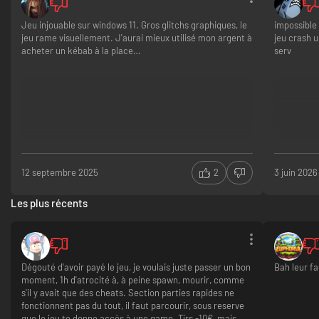
Jeu injouable sur windows 11. Gros glitchs graphiques, le
impossible 
jeu rame visuellement. J'aurai mieux utilisé mon argent à
jeu crash u
acheter un kébab à la place…
serv
12 septembre 2025
2
3 juin 2026
Les plus récents
Dégouté d'avoir payé le jeu, je voulais juste passer un bon
Bah leur f
moment, 1h d'atrocité à, à peine spawn, mourir, comme
s'il y avait que des cheats. Section parties rapides ne
fonctionnent pas du tout, il faut parcourir, sous reserve
que le jeu te donne accès à une game. Tjrs -10€, mais