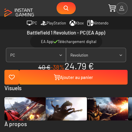
PC
PlayStation
Xbox
Nintendo
Battlefield 1 Revolution - PC (EA App)
EA App
Téléchargement digital
PC
Revolution
24.79 €
40 €
-38%
Ajouter au panier
Visuels
À propos