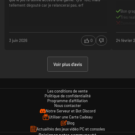
tellement dégouté car je relancerai pas, erf
Bon gra
Très rea
Commun
3 juin 2026
0
24 février 
Voir plus d'avis
Les conditions de vente
Politique de confidentialité
Programme d'affiliation
Nous contacter
Notre Serveur et Bot Discord
Utiliser une Carte Cadeau
Blog
Actualités des jeux vidéo PC et consoles
Rejoignez notre communauté