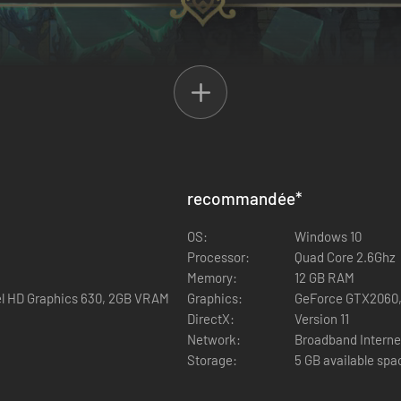
recommandée
*
OS:
Windows 10
Processor:
Quad Core 2.6Ghz
Memory:
12 GB RAM
el HD Graphics 630, 2GB VRAM
Graphics:
GeForce GTX2060,
DirectX:
Version 11
Network:
Broadband Interne
Storage:
5 GB available spa