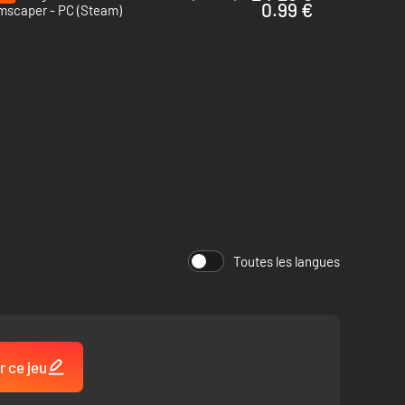
0.99 €
mscaper - PC (Steam)
 lors de raids, débloquez des améliorations permanentes
arez-vous pour des combats encore plus ardus contre le
Toutes les langues
r ce jeu