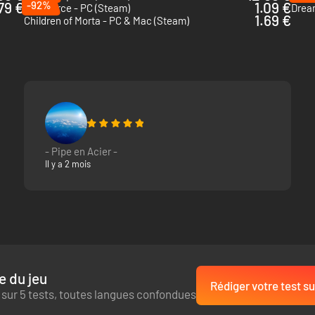
79 €
-92%
1.09 €
MythForce - PC (Steam)
Drea
1.69 €
Children of Morta - PC & Mac (Steam)
 chaque parcours vous rendra plus puissant. Récupérez des ressources
es armes, reliques et pouvoirs. Expérimentez différents builds et prép
- Pipe en Acier -
Il y a 2 mois
e du jeu
Rédiger votre test su
 sur 5 tests, toutes langues confondues