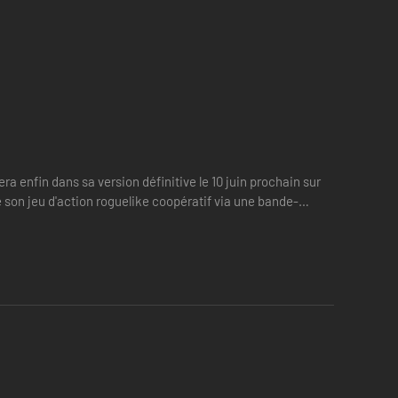
a enfin dans sa version définitive le 10 juin prochain sur
 son jeu d'action roguelike coopératif via une bande-
opératives. Réanimez des alliés tombés au combat,
.