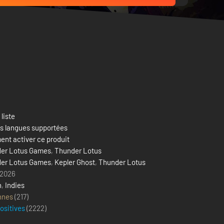
 liste
es langues supportées
nt activer ce produit
er Lotus Games
,
Thunder Lotus
er Lotus Games
,
Kepler Ghost
,
Thunder Lotus
 2026
n
,
Indies
nnes
(217)
positives
(
2222
)