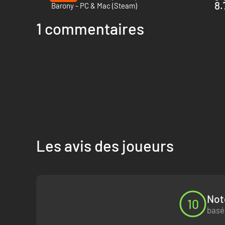
8.
Barony - PC & Mac (Steam)
1 commentaires
Les armées de Dieu vous abattront encore et encore, mais
pour votre âme et élargissez votre arsenal avec de nouvell
Courroux divin.
Les avis des joueurs
Not
10
basé