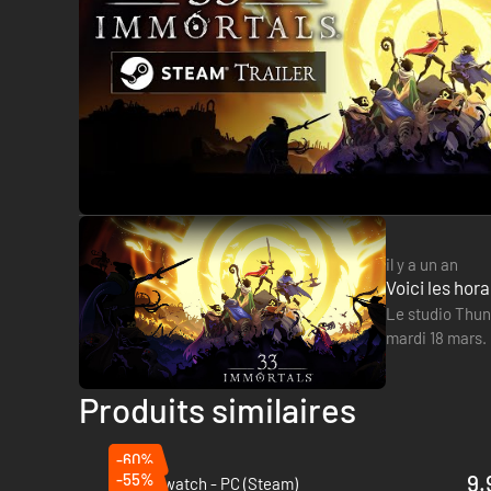
il y a un an
Voici les hor
Le studio Thun
mardi 18 mars. 
Notre escouad
Produits similaires
-60%
-55%
9.
Ravenswatch - PC (Steam)