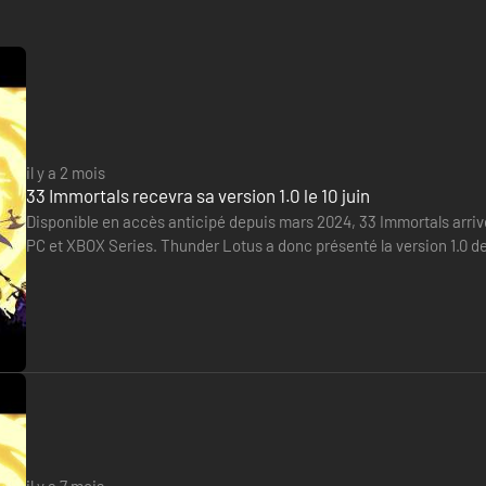
il y a 2 mois
33 Immortals recevra sa version 1.0 le 10 juin
Disponible en accès anticipé depuis mars 2024, 33 Immortals arriver
PC et XBOX Series. Thunder Lotus a donc présenté la version 1.0 de
annonce.
l : coordonnez-vous via des émojis, des pings et des compétences co
tements chaotiques où des dizaines de joueurs combattent côte à côte