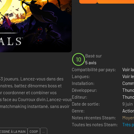
Basé sur
10
5 avis
Compatibilité par pays:
Voir la
Langues:
Voir l
 33 joueurs. Lancez-vous dans des
Installation:
Comme
nstres, battez d’énormes boss et
Développeur:
Thund
ur coordonner et combiner vos
Editeur:
Thund
es face au Courroux divin.Lancez-vous
Date de sortie:
9 juin
 matchmaking instantané, sans avoir
Genre:
Actio
Notes récentes Steam:
Moye
Toutes les notes Steam:
Très 
ESSINÉ À LA MAIN
COOP
...