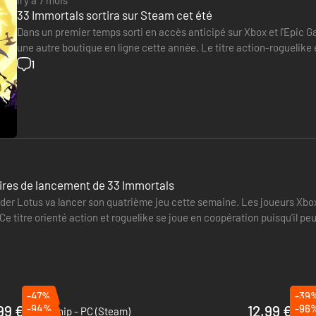
il y a 7 mois
33 Immortals sortira sur Steam cet été
Dans un premier temps sorti en accès anticipé sur Xbox et l'Epic 
une autre boutique en ligne cette année. Le titre action-roguelike 
au cours de l'été 2026. Le directeur créatif Stephan Logier…
1
aires de lancement de 33 Immortals
der Lotus va lancer son quatrième jeu cette semaine. Les joueurs Xbox
Ce titre orienté action et roguelike se joue en coopération puisqu'il p
e devra…
-47%
-39
99 €
-94%
12.99 €
-96
Fellowship - PC (Steam)
Solo