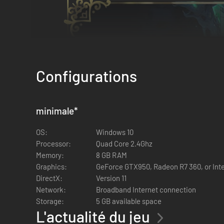
Configurations
minimale
*
OS:
Windows 10
Processor:
Quad Core 2.4Ghz
Memory:
8 GB RAM
Graphics:
GeForce GTX950, Radeon R7 360, or Int
DirectX:
Version 11
Network:
Broadband Internet connection
Storage:
5 GB available space
L'actualité du jeu