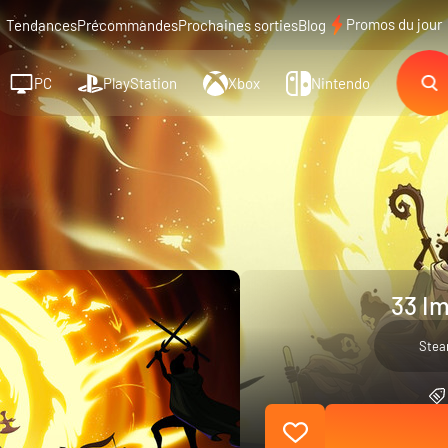
Promos du jour
Tendances
Précommandes
Prochaines sorties
Blog
PC
PlayStation
Xbox
Nintendo
33 Im
Ste