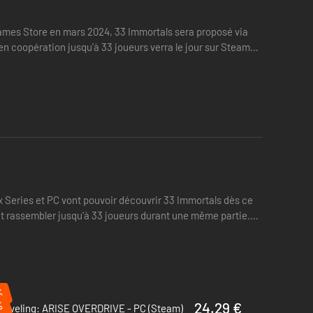
Games Store en mars 2024, 33 Immortals sera proposé via
en coopération jusqu'à 33 joueurs verra le jour sur Steam
 Series et PC vont pouvoir découvrir 33 Immortals dès ce
eut rassembler jusqu'à 33 joueurs durant une même partie.
%
%
24.29 €
 Leveling: ARISE OVERDRIVE - PC (Steam)