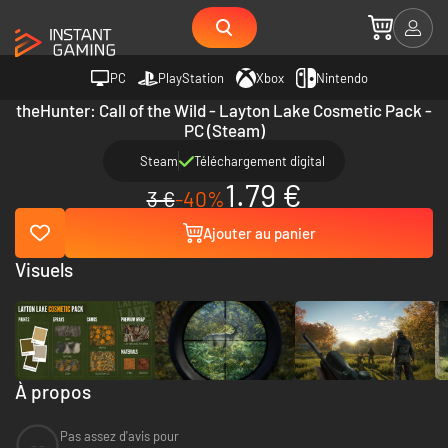
PC
PlayStation
Xbox
Nintendo
theHunter: Call of the Wild - Layton Lake Cosmetic Pack -
PC (Steam)
Steam
Téléchargement digital
1.79 €
3 €
-40%
Ajouter au panier
Visuels
À propos
Pas assez d'avis pour
--