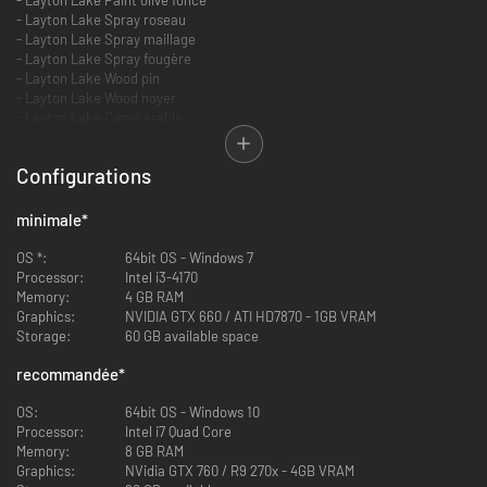
- Layton Lake Spray roseau
- Layton Lake Spray maillage
- Layton Lake Spray fougère
- Layton Lake Wood pin
- Layton Lake Wood noyer
- Layton Lake Camo érable
- Layton Lake Camo chasse au canard
- Layton Lake Premium Wrap
Configurations
Le contenu de ce pack est uniquement cosmétique et peut s’appliquer à
toutes les armes, tentes et affûts terrestres du jeu. Il peut être visualisé
minimale
*
gratuitement en jeu avant achat.
OS *:
64bit OS - Windows 7
Processor:
Intel i3-4170
Memory:
4 GB RAM
Graphics:
NVIDIA GTX 660 / ATI HD7870 - 1GB VRAM
Storage:
60 GB available space
recommandée
*
OS:
64bit OS - Windows 10
Processor:
Intel i7 Quad Core
Memory:
8 GB RAM
Graphics:
NVidia GTX 760 / R9 270x - 4GB VRAM