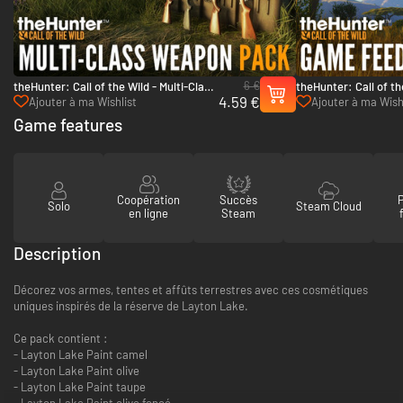
6 €
theHunter: Call of the Wild - Multi-Class
theHunter: Call of t
4.59 €
Weapon Pack - PC (Steam)
Feeder Pack 2 - PC 
Ajouter à ma Wishlist
Ajouter à ma Wish
Game features
Coopération
Succès
Solo
Steam Cloud
en ligne
Steam
Description
Décorez vos armes, tentes et affûts terrestres avec ces cosmétiques
uniques inspirés de la réserve de Layton Lake.
Ce pack contient :
- Layton Lake Paint camel
- Layton Lake Paint olive
- Layton Lake Paint taupe
- Layton Lake Paint olive foncé