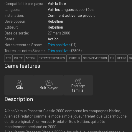
Compatibilité par pays:
Voir la liste
Langues:
Voir les langues supportées
Installation:
Comment activer ce produit
Développeur:
Rebellion
Editeur:
Rebellion
Date de sortie:
27 mars 2000
Genre:
Action
Notes récentes Steam:
Très positives
(11)
Toutes les notes Steam:
Très positives
(
2806
)
FPS
CULTE
ACTION
EXTRATERRESTRES
HORREUR
SCIENCE-FICTION
TIR
RÉTRO
1
Game features
Partage
Solo
Multiplayer
familial
Description
Aliens Versus Predator Classic 2000 comprend les campagnes Marine,
Alien et Predator comme le mode simple joueur frénétique Escarmouche
du titre original: Alien versus Predator Gold Edition, qui a été
massivement acclamé en 2000.
Alien Versus Predator Classic 2000 a été mis à jour pour fonctionner sur