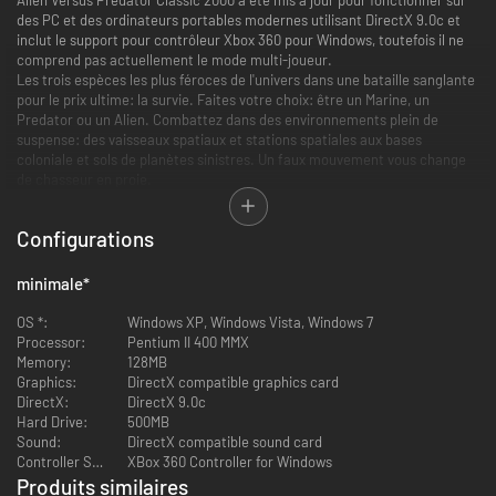
des PC et des ordinateurs portables modernes utilisant DirectX 9.0c et
inclut le support pour contrôleur Xbox 360 pour Windows, toutefois il ne
comprend pas actuellement le mode multi-joueur.
Les trois espèces les plus féroces de l'univers dans une bataille sanglante
pour le prix ultime: la survie. Faites votre choix: être un Marine, un
Predator ou un Alien. Combattez dans des environnements plein de
suspense: des vaisseaux spatiaux et stations spatiales aux bases
coloniale et sols de planètes sinistres. Un faux mouvement vous change
de chasseur en proie.
Trois campagnes: Marine, Alien et Predator
Configurations
Inclut tous les niveaux du AvP Gold Edition original et l'extension du
Pack Millenium
Mode Escarmouche contre des hordes infinies d’Aliens
minimale
*
Épisodes bonus
Des aptitudes, armes et équipements uniques pour chaque espèce
OS *:
Windows XP, Windows Vista, Windows 7
Escaladez les murs et les cages d'ascenseurs en tant qu’Alien avec
Processor:
Pentium II 400 MMX
une rapidité effrayante puis attaquez et dévorez vos victimes
Memory:
128MB
Traquez votre proie en tant que Predator mortel avec ses lames du
Graphics:
DirectX compatible graphics card
poignet, ses canons d’épaule et son mode furtif
DirectX:
DirectX 9.0c
Bloquez et chargez en tant que Marine utilisant le détecteur de
Hard Drive:
500MB
mouvement, des lance-grenades et lance-flammes pour exterminer
Sound:
DirectX compatible sound card
vos ennemis
Controller Support:
XBox 360 Controller for Windows
Support pour contrôleur Xbox 360 pour Windows
Produits similaires