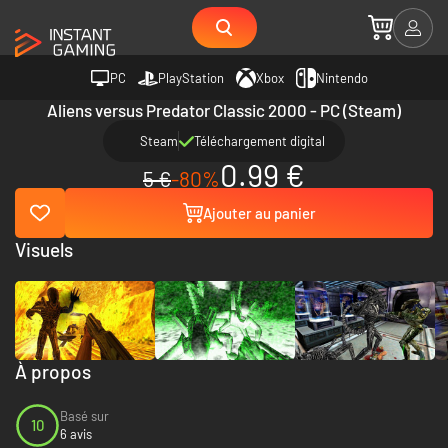
PC
PlayStation
Xbox
Nintendo
Aliens versus Predator Classic 2000 - PC (Steam)
Steam
Téléchargement digital
0.99 €
5 €
-80%
Ajouter au panier
Visuels
À propos
Basé sur
10
6 avis