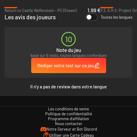
Musique de la bande son du CD original
-60%
-93%
1.99 €
Return to Castle Wolfenstein - PC (Steam)
F.E.A.R 2: Project Or
Le mode multijoueur comprend
Les avis des joueurs
Toutes les langues
Intégré avec l'overlay Steam
L'utilisation du nom Steam
Rejoindre et héberger des jeux à partir du navigateur de la salle
10
d'attente
Inviter et rejoindre des amis a partir de l'overlay Steam
Note du jeu
Tentative de faire migrer le jeu
basé sur 6 tests, toutes langues confondues
Les serveurs dédiés ne sont pas supportés
Rédiger votre test sur ce jeu
Il n'y a pas de review dans votre langue
Les conditions de vente
Politique de confidentialité
Programme d'affiliation
Nous contacter
Notre Serveur et Bot Discord
Utiliser une Carte Cadeau