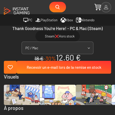
PC
PlayStation
Xbox
Nintendo
Thank Goodness You're Here! - PC & Mac (Steam)
Steam
Hors stock
PC / Mac
12.60 €
18 €
-30%
Recevoir un e-mail lors de la remise en stock
Visuels
À propos