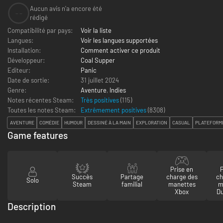
Aucun avis n'a encore été
--
rédigé
Compatibilité par pays:
Voir la liste
Langues:
Voir les langues supportées
Installation:
Comment activer ce produit
Développeur:
Coal Supper
Editeur:
Panic
Date de sortie:
31 juillet 2024
Genre:
Aventure
,
Indies
Notes récentes Steam:
Très positives
(115)
Toutes les notes Steam:
Extrêmement positives
(
8308
)
AVENTURE
COMÉDIE
HUMOUR
DESSINÉ À LA MAIN
EXPLORATION
CASUAL
PLATEFORM
Game features
Prise en
P
Succès
Partage
charge des
ch
Solo
Steam
familial
manettes
m
Xbox
D
Description