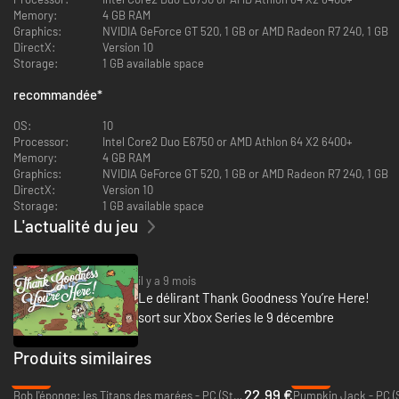
qui se dévoile au fil de votre exploration et de vos pitreries dans la drôle
Memory:
4 GB RAM
de ville de Barnsworth. Chaque fois que vous terminez l'une des tâches
Graphics:
NVIDIA GeForce GT 520, 1 GB or AMD Radeon R7 240, 1 GB
farfelues qui vous sont confiées, de nouvelles zones de la ville se
DirectX:
Version 10
débloquent, des missions encore plus saugrenues deviennent accessibles
Storage:
1 GB available space
tandis que l'heure tourne, vous rapprochant de votre rendez-vous. Les
habitants hauts en couleur de la ville prennent vie grâce à des animations
recommandée
*
éclatantes réalisées à la main, des dialogues intégralement doublés et
des sous-entendus hilarants.
OS:
10
Processor:
Intel Core2 Duo E6750 or AMD Athlon 64 X2 6400+
Memory:
4 GB RAM
Graphics:
NVIDIA GeForce GT 520, 1 GB or AMD Radeon R7 240, 1 GB
DirectX:
Version 10
Storage:
1 GB available space
L'actualité du jeu
il y a 9 mois
Le délirant Thank Goodness You’re Here!
sort sur Xbox Series le 9 décembre
Produits similaires
-43%
-95%
Caractéristiques :
22.99 €
Bob l'éponge: les Titans des marées - PC (Steam)
Pumpkin Jack - PC (