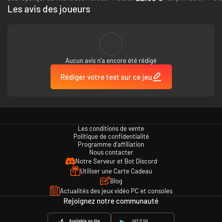
Les avis des joueurs
Une conception visuelle audacieuse et colorée qui mêle vignettes
d'action à défilement latéral et exploration de haut en bas dans un
monde dense et vivant.
--
Des tâches étranges sous forme de puzzle qui gagnent en intensité :
tondre l'herbe, préparer une tourte, ou encore traverser le plan
astral !
Aucun avis n'a encore été rédigé
Des animations réalisées à la main et une histoire originale inspirée
Rédiger votre test sur ce jeu
du folklore et des traditions du Yorkshire.
Des dialectes régionaux authentiques pour vous faire rire à en
recracher votre thé.
Une bande sonore originale étrangement émouvante.
Les conditions de vente
Politique de confidentialité
Programme d'affiliation
Nous contacter
Notre Serveur et Bot Discord
Utiliser une Carte Cadeau
Blog
Actualités des jeux vidéo PC et consoles
Rejoignez notre communauté