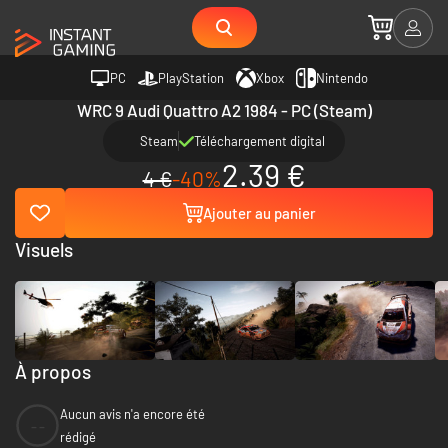
PC
PlayStation
Xbox
Nintendo
WRC 9 Audi Quattro A2 1984 - PC (Steam)
Steam
Téléchargement digital
2.39 €
4 €
-40%
Ajouter au panier
Visuels
À propos
Aucun avis n'a encore été
--
rédigé