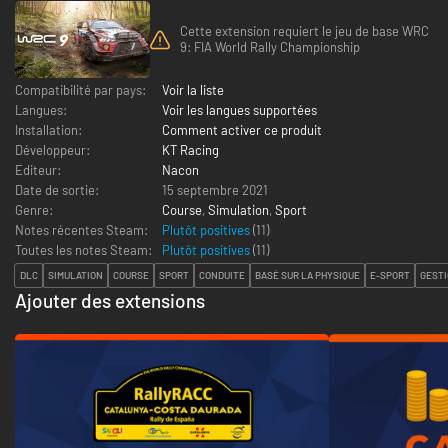
Cette extension requiert le jeu de base WRC
9: FIA World Rally Championship
Compatibilité par pays:
Voir la liste
Langues:
Voir les langues supportées
Installation:
Comment activer ce produit
Développeur:
KT Racing
Editeur:
Nacon
Date de sortie:
15 septembre 2021
Genre:
Course
,
Simulation
,
Sport
Notes récentes Steam:
Plutôt positives
(11)
Toutes les notes Steam:
Plutôt positives
(
11
)
DLC
SIMULATION
COURSE
SPORT
CONDUITE
BASÉ SUR LA PHYSIQUE
E-SPORT
GESTI
Ajouter des extensions