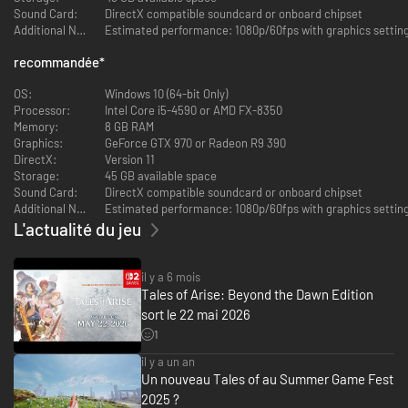
Sound Card:
DirectX compatible soundcard or onboard chipset
Additional Notes:
recommandée
*
Explorez un monde vivant
OS:
Windows 10 (64-bit Only)
Explorez le monde de Dahna et ses divers environnements naturels
Processor:
Intel Core i5-4590 or AMD FX-8350
exceptionnels, dont l'apparence change en fonction du moment de la
Memory:
8 GB RAM
journée. Escaladez les terrains rocheux, nagez dans les rivières,
Graphics:
GeForce GTX 970 or Radeon R9 390
retrouvez-vous autour d'un feu de camp, cuisinez, déplacez-vous de ville
DirectX:
Version 11
en ville, battez le maître d'une autre planète et libérez le peuple !
Storage:
45 GB available space
Sound Card:
DirectX compatible soundcard or onboard chipset
Additional Notes:
L'actualité du jeu
il y a 6 mois
Tales of Arise: Beyond the Dawn Edition
sort le 22 mai 2026
1
De l'action et des combats époustouflants
il y a un an
Grâce au nouveau système de "frappe bonus", vous pouvez désormais
Un nouveau Tales of au Summer Game Fest
enchaîner des attaques puissantes avec les membres de votre groupe.
2025 ?
Écrasez vos ennemis en utilisant des combos d'artes, d'attaques bonus et