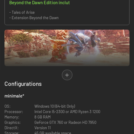
Beyond the Dawn Edition inclut
- Tales of Arise
- Extension Beyond the Dawn
Un monde de nature peint avec le "shader atmosphérique"
Configurations
Nous intégrons dans ce jeu un nouveau shader graphique, inspiré des
animés et des peintures à l'aquarelle, grâce auquel des personnages aux
designs inimitables voyageront à travers des paysages somptueux et
minimale
*
épurés.
OS:
Windows 10 (64-bit Only)
Processor:
Intel Core i5-2300 or AMD Ryzen 3 1200
Memory:
8 GB RAM
Graphics:
GeForce GTX 760 or Radeon HD 7950
DirectX:
Version 11
Storage:
45 GB available space