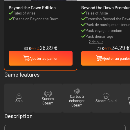
Beyond the Dawn Edition
Beyond the Dawn Premiu
Edition
Tales of Arise
Tales of Arise
Extension Beyond the Dawn
Extension Beyond the Daw
Pack de musiques et tenu
classiques
Pack voyage premium
Pack démarrage
2 de plus
26.89 €
34.29 €
60 €
-55%
70 €
-51%
Ajouter au panier
Ajouter au panie
Game features
Cartes à
Succès
Solo
échanger
Steam Cloud
Steam
Steam
Description