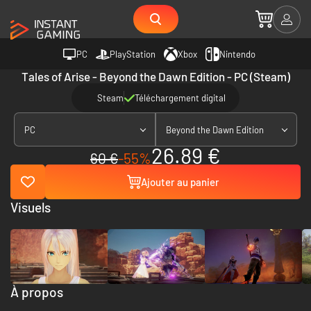
PC
PlayStation
Xbox
Nintendo
Tales of Arise - Beyond the Dawn Edition - PC (Steam)
Steam
Téléchargement digital
PC
Beyond the Dawn Edition
26.89 €
60 €
-55%
Ajouter au panier
Visuels
À propos