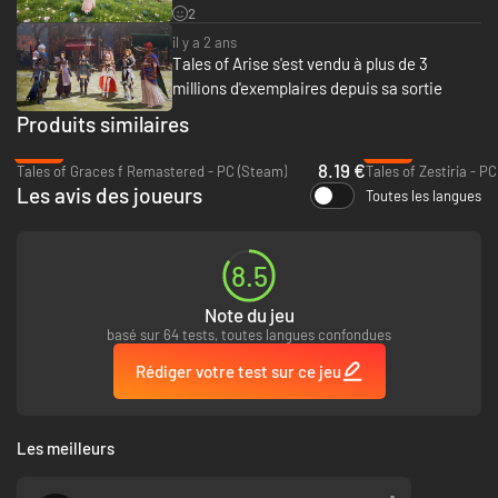
2
de frappes bonus !
il y a 2 ans
Tales of Arise s'est vendu à plus de 3
millions d'exemplaires depuis sa sortie
Produits similaires
-80%
-94%
8.19 €
Tales of Graces f Remastered - PC (Steam)
Tales of Zestiria - P
Les avis des joueurs
Toutes les langues
Découvrez l'histoire des peuples divisés de Rena et de Dahna
Alphen et Shionne sont les protagonistes qui détermineront le destin de
8.5
ces deux mondes. Ensemble, ils surmonteront bien des épreuves et
évolueront avec leur groupe d'amis. Les moments clés de l'histoire sont
Note du jeu
illustrés de magnifiques animations créées par ufotable, ajoutant encore
basé sur 64 tests, toutes langues confondues
plus de couleur au périple de nos aventuriers.
Rédiger votre test sur ce jeu
Les meilleurs