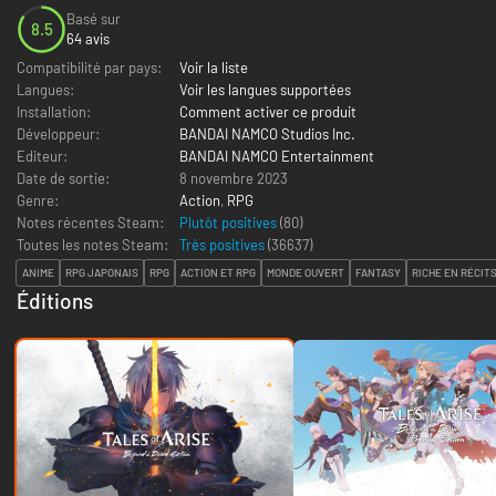
Basé sur
8.5
64 avis
Compatibilité par pays:
Voir la liste
Langues:
Voir les langues supportées
Installation:
Comment activer ce produit
Développeur:
BANDAI NAMCO Studios Inc.
Editeur:
BANDAI NAMCO Entertainment
Date de sortie:
8 novembre 2023
Genre:
Action
,
RPG
Notes récentes Steam:
Plutôt positives
(80)
Toutes les notes Steam:
Très positives
(
36637
)
ANIME
RPG JAPONAIS
RPG
ACTION ET RPG
MONDE OUVERT
FANTASY
RICHE EN RÉCIT
Éditions