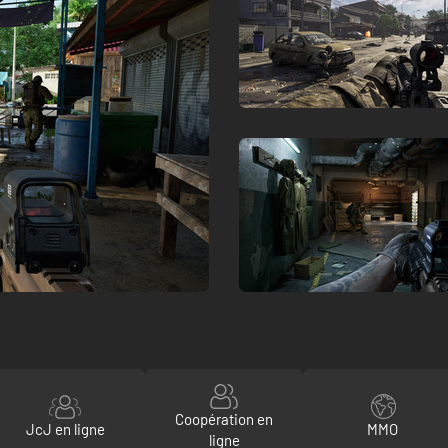
Coopération en
JcJ en ligne
MMO
ligne