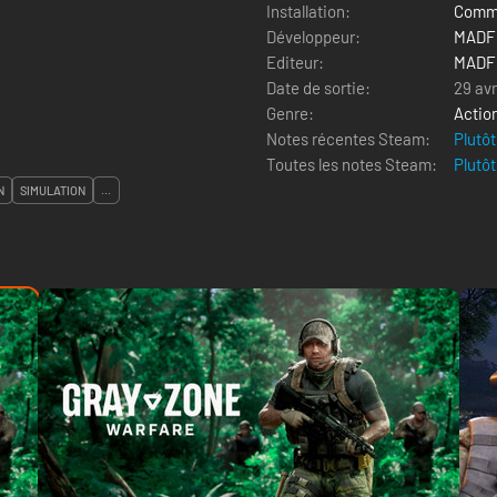
Installation:
Comme
Développeur:
MADFI
Editeur:
MADFI
Date de sortie:
29 avr
Genre:
Actio
Notes récentes Steam:
Plutôt
Toutes les notes Steam:
Plutôt
N
SIMULATION
...