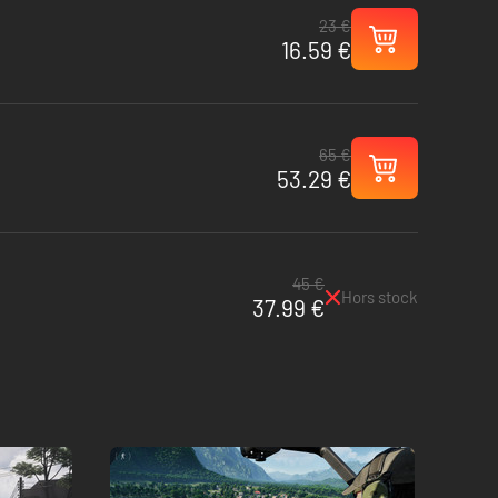
23 €
16.59 €
65 €
53.29 €
45 €
Hors stock
37.99 €