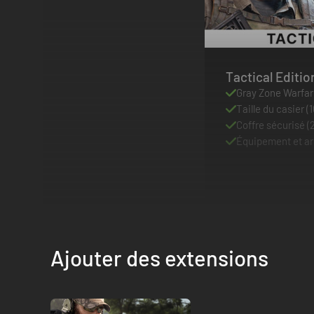
Tactical Editio
Gray Zone Warfa
Taille du casier (
Coffre sécurisé (
Équipement et arg
Ajouter des extensions