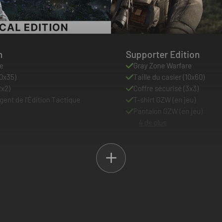
n
Supporter Edition
re
Gray Zone Warfare
10x35)
Taille du casier (10x60)
2x2)
Coffre sécurisé (3x3)
ent de l’Édition Tactique
T-shirt GZW (en jeu)
Pantalon GZW (en jeu)
4 de plus