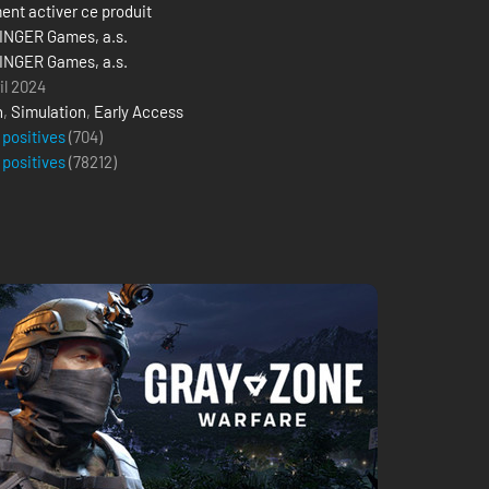
nt activer ce produit
NGER Games, a.s.
NGER Games, a.s.
il 2024
n
,
Simulation
,
Early Access
 positives
(704)
 positives
(
78212
)