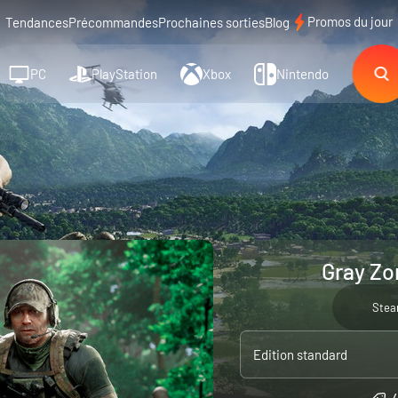
Promos du jour
Tendances
Précommandes
Prochaines sorties
Blog
PC
PlayStation
Xbox
Nintendo
Gray Zo
Ste
Edition standard