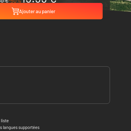
40 €
-50%
Ajouter au panier
 liste
es langues supportées