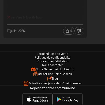
Persona 3 Reload
: ensemble musique et costumes de velours - Contenu
et liste des morceaux (5 au total) :
- Costumes sur le thème de la Chambre de velours
- Musique des donjons / Musique des combats : Electronica In Velvet
pas dans le jeux de base
Room ("P4D" ver.)
- Musique des donjons / Musique des combats : Aria of the Soul (t.komine
REMIX "AT 1st" P3D-EDIT ver.)
17 juillet 2026
0
- Musique des donjons / Musique des combats : Battle Hymn of the Soul
(Daisuke Asakura Remix)
- Musique des donjons / Musique des combats : Battle Hymn of the Soul -
USH ver.-
- Musique des combats : Dance Hymn of the Soul (Disco In Velvet Room)
Les conditions de vente
(apparaît à l'écran de résultat du combat)
Politique de confidentialité
Programme d'affiliation
Dance Hymn of the Soul (Disco In Velvet Room)
est automatiquement
Nous contacter
appliquée comme thème de résultat du combat lorsque vous définissez
Notre Serveur et Bot Discord
l'un des morceaux de ce pack comme musique pour les combats. Elle ne
Utiliser une Carte Cadeau
peut pas être appliquée individuellement.
Blog
Actualités des jeux vidéo PC et consoles
Pour changer de costume, allez dans le menu principal > ÉQUIPER >
Rejoignez notre communauté
Choisir un personnage > Sélectionner tenue.
Pour modifier votre musique, allez dans le menu principal > SYSTÈME >
CONFIG > Paramètres système du jeu et sélectionnez Changer la musique
des donjons ou Changer la musique des combats.