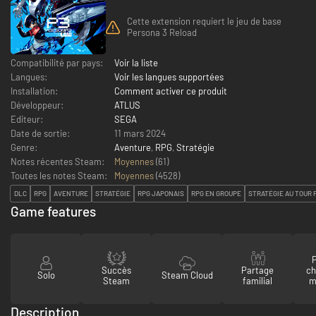
Cette extension requiert le jeu de base
Persona 3 Reload
Compatibilité par pays:
Voir la liste
Langues:
Voir les langues supportées
Installation:
Comment activer ce produit
Développeur:
ATLUS
Editeur:
SEGA
Date de sortie:
11 mars 2024
Genre:
Aventure
,
RPG
,
Stratégie
Notes récentes Steam:
Moyennes
(61)
Toutes les notes Steam:
Moyennes
(
4528
)
DLC
RPG
AVENTURE
STRATÉGIE
RPG JAPONAIS
RPG EN GROUPE
STRATÉGIE AU TOUR 
Game features
P
Succès
Partage
ch
Solo
Steam Cloud
Steam
familial
m
Description