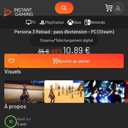
PC
PlayStation
Xbox
Nintendo
Persona 3 Reload : pass d'extension - PC (Steam)
Steam
Téléchargement digital
10.89 €
35 €
-69%
Ajouter au panier
Visuels
À propos
Basé sur
10
5 avis