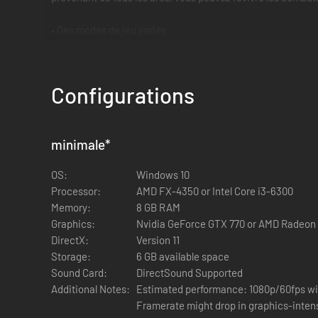
• Des modes de jeu variés
JoJo's Bizarre Adventure: All-Star Battle R propose les mod
seulement des affrontements entre personnages du jeu origi
paramètres variés. Ce mode propose également des apparenc
Configurations
• Comment le jeu a-t-il évolué depuis l'opus All-Star Battle o
Basé sur le système de combat All-Star Battle sorti en 201
minimale
*
l'ajout de frappes bloquantes et de ruées aériennes. Avec s
plaira aussi bien aux fans du premier All-Star Battle qu'au
OS:
Windows 10
Processor:
AMD FX-4350 or Intel Core i3-6300
Memory:
8 GB RAM
Graphics:
Nvidia GeForce GTX 770 or AMD Radeon
DirectX:
Version 11
Storage:
6 GB available space
Sound Card:
DirectSound Supported
Additional Notes:
Estimated performance: 1080p/60fps wit
Framerate might drop in graphics-intensive scenes. -