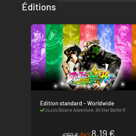
Éditions
Edition standard - Worldwide
JoJo’s Bizarre Adventure: All Star Battle R
8.19 €
-84%
50 €