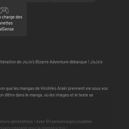
n charge des
nettes
alSense
e itération de JoJo's Bizarre Adventure débarque ! JoJo's
ssion que les mangas de Hirohiko Araki prennent vie sous vos
n d'être dans le manga, où les images et le texte se
usieurs générations ! Avec 50 personnages jouables
vers interagir pour la première fois !