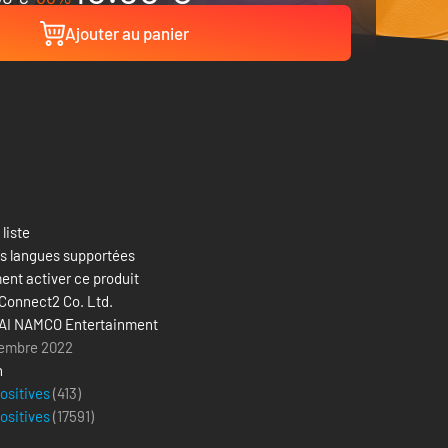
Ajouter au panier
 liste
es langues supportées
nt activer ce produit
Connect2 Co. Ltd.
I NAMCO Entertainment
tembre 2022
n
positives
(413)
positives
(
17591
)