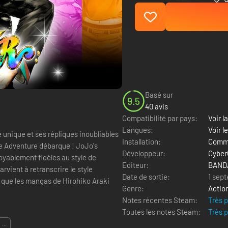
Basé sur
9.5
40 avis
Compatibilité par pays:
Voir la
Langues:
Voir l
 unique et ses répliques inoubliables
Installation:
Comme
rre Adventure débarque ! JoJo's
Développeur:
Cyber
Editeur:
BANDA
rvient à retranscrire le style
Date de sortie:
1 sep
 que les mangas de Hirohiko Araki
Genre:
Actio
Notes récentes Steam:
Très 
Toutes les notes Steam:
Très 
...