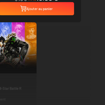
Ajouter au panier
l-Star Battle R
ment