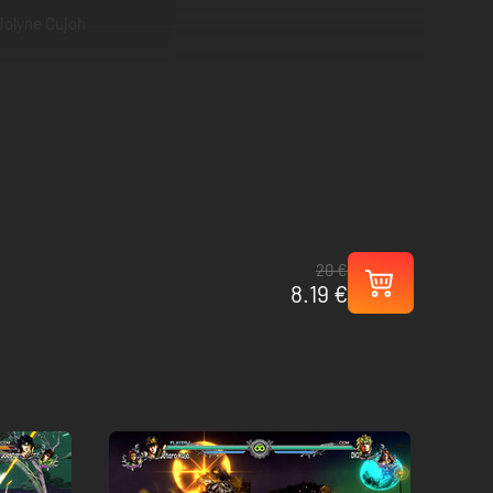
Jolyne Cujoh
20 €
8.19 €