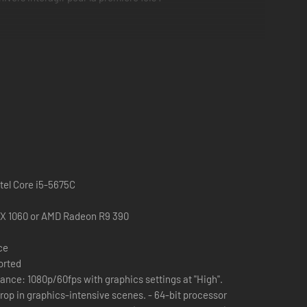
erie. Le mode principal, All-Star Battle, comprend non
 Participez à plus de 100 combats aux conditions et
nt être admirées dans le mode Galerie.
avec des ajustements apportés au rythme des combats et
sphère de l'anime est parfaitement retranscrite. Le jeu
tel Core i5-5675C
X 1060 or AMD Radeon R9 390
ce
orted
nce: 1080p/60fps with graphics settings at "High".
graphics-intensive scenes. - 64-bit processor