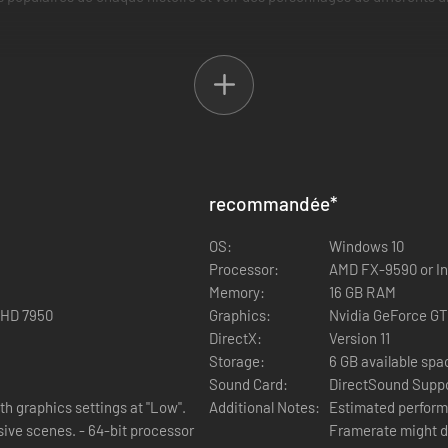
es de jeu All-Star Battle, Arcade, En ligne, Versus, Entraînement et Gal
nal, mais aussi de tout nouveaux combats uniques à All-Star Battle R.
es spéciales pour les personnages et des illustrations uniques pouva
riginal ?
4, JoJo's Bizarre Adventure: All-Star Battle R renouvelle l'expérience 
recommandée
*
es nouveaux enregistrements audio des doubleurs de la Partie 6, l'atmo
x nouveaux venus.
OS:
Windows 10
Processor:
AMD FX-9590 or In
Memory:
16 GB RAM
 HD 7950
Graphics:
Nvidia GeForce GT
DirectX:
Version 11
Storage:
6 GB available spa
Sound Card:
DirectSound Supp
h graphics settings at "Low".
Additional Notes:
Estimated performa
 64-bit processor
Framerate might drop in 