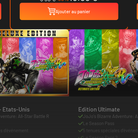
Ajouter au panier
dition deluxe - Etats-Unis
Edition Ultimate
venture: All-Star Battle R
JoJo's Bizarre Adventure: Al
Le Season Pass
es d'événement
5 tenues spéciales d'événe
Le Season Pass 2