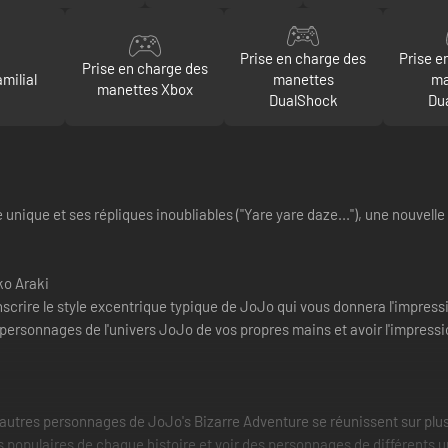
Prise en charge des
Prise e
Prise en charge des
milial
manettes
ma
manettes Xbox
DualShock
Du
unique et ses répliques inoubliables ("Yare yare daze..."), une nouvell
ko Araki
anscrire le style excentrique typique de JoJo qui vous donnera l'impre
ersonnages de l'univers JoJo de vos propres mains et avoir l'impressio
d'autres personnages de JoJo's Bizarre Adventure se réunissent sur pl
 populaires de chaque histoire et voir des personnages de différents uni