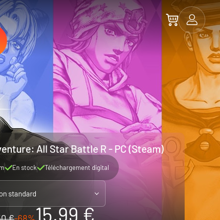
enture: All Star Battle R - PC (Steam)
am
En stock
Téléchargement digital
ion standard
15.99 €
50 €
-68%