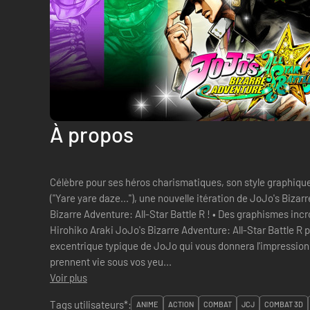
À propos
Célèbre pour ses héros charismatiques, son style graphique
("Yare yare daze..."), une nouvelle itération de JoJo's Biza
Bizarre Adventure: All-Star Battle R ! • Des graphismes incroyablement fidèles au style de
Hirohiko Araki JoJo's Bizarre Adventure: All-Star Battle R pa
excentrique typique de JoJo qui vous donnera l'impression
prennent vie sous vos yeu...
Voir plus
Tags utilisateurs*:
ANIME
ACTION
COMBAT
JCJ
COMBAT 3D