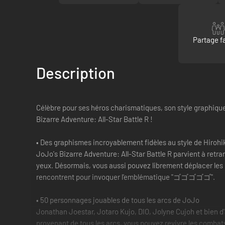
Partage fa
Description
Célèbre pour ses héros charismatiques, son style graphique 
Bizarre Adventure: All-Star Battle R !
• Des graphismes incroyablement fidèles au style de Hirohi
JoJo's Bizarre Adventure: All-Star Battle R parvient à retr
yeux. Désormais, vous aussi pouvez librement déplacer les p
rencontrent pour invoquer l'emblématique "ゴゴゴゴゴ".
• 50 personnages jouables de tous les arcs de JoJo
Jonathan Joestar, Jotaro Kujo, DIO, Jolyne Cujoh et bien 
provenant de tous les arcs, vous pouvez revivre les combats