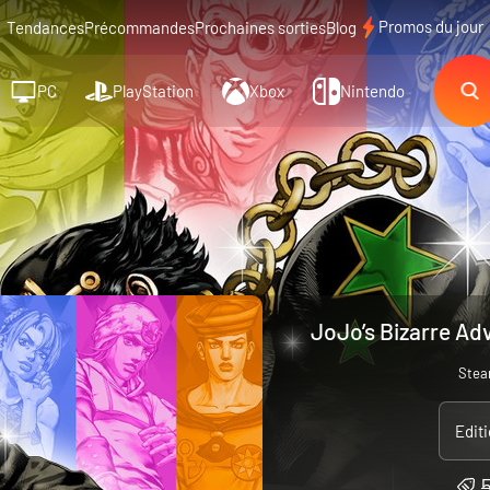
Promos du jour
Tendances
Précommandes
Prochaines sorties
Blog
PC
PlayStation
Xbox
Nintendo
JoJo’s Bizarre Adv
Ste
Edit