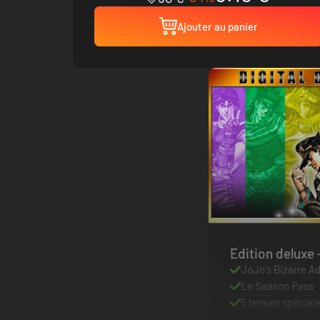
Ajouter au panier
E
JoJo's Bizarre Ad
Le Season Pass
5 tenues spécial