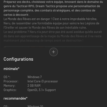
Préparez vos decks, choisissez votre équipe, Innovant dans le domaine du
genre du Tactical-RPG, Dream Tactics propose une personnalisation de
personnage complète, des combats stratégiques, et des combos de
cartes à découvrir.
Le Monde des Rêves est en danger ! C’est à notre improbable héroïne,
Neru, de rassembler une formidable équipe pour vaincre les Légions de
l’Oreiller et sauver le Monde des Rêves de son inévitable ruine.
Le seul problème ? Neru n’a
peut-être
pas été aussi assidue qu’elle aurait
dû dans son apprentissage de la magie du Monde des Rêves et il ne reste
maintenant plus beaucoup de temps avant se destruction !
Configurations
minimale
*
OS *:
Windows 7
Processor:
Intel Core i3 processor
Memory:
2 GB RAM
Plus de 100 cartes à sélectionner !
Les cartes sont au cœur du
Graphics:
OpenGL 3.1+ Support
combat dans Dream Tactics. Chaque personnage peut jouer
plusieurs cartes par tour, permettant des combos dévastateurs.
recommandée
*
Nouveau Tour = Nouvelles Opportunités !
Chaque tour, chaque
personnage pioche une toute nouvelle main de cartes à jouer. Vous
OS:
Windows 10