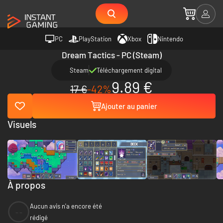
PC
PlayStation
Xbox
Nintendo
Dream Tactics - PC (Steam)
Steam
Téléchargement digital
9.89 €
17 €
-42%
Ajouter au panier
Visuels
À propos
Aucun avis n'a encore été
--
rédigé