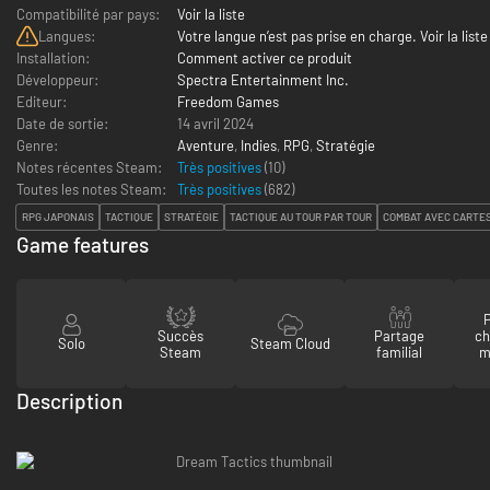
Compatibilité par pays:
Voir la liste
Langues:
Votre langue n’est pas prise en charge. Voir la liste
Installation:
Comment activer ce produit
Développeur:
Spectra Entertainment Inc.
Editeur:
Freedom Games
Date de sortie:
14 avril 2024
Genre:
Aventure
,
Indies
,
RPG
,
Stratégie
Notes récentes Steam:
Très positives
(10)
Toutes les notes Steam:
Très positives
(
682
)
RPG JAPONAIS
TACTIQUE
STRATÉGIE
TACTIQUE AU TOUR PAR TOUR
COMBAT AVEC CARTE
Game features
P
Succès
Partage
ch
Solo
Steam Cloud
Steam
familial
m
Description