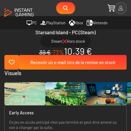
PC
PlayStation
Xbox
Nintendo
Starsand Island - PC (Steam)
Steam
Hors stock
10.39 €
39 €
-73%
Recevoir un e-mail lors de la remise en stock
Visuels
Early Access
Ce jeu en accès anticipé n'est pas terminé et peut être amené ou
non à changer par la suite.