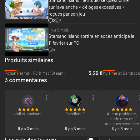
sur l'avalanche « d'éloges excessives »
reçues par son jeu
2
6
il y a 6 mois
Starsand Island sortira en accès anticipé le
11 février sur PC
4
Produits similaires
-74%
-79%
5.29 €
Potion Permit - PC & Mac (Steam)
My Time at Sandrock
3 commentaires
Joli et apaisant
Excellent ?
Aucun problème,
code reçu en
quelques secondes
Il y a 3 mois
Il y a 5 mois
Il y a 5 mois