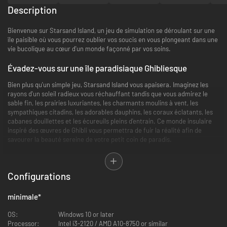
Description
Bienvenue sur Starsand Island, un jeu de simulation se déroulant sur une
île paisible où vous pourrez oublier vos soucis en vous plongeant dans une
vie bucolique au cœur d'un monde façonné par vos soins.
Évadez-vous sur une île paradisiaque Ghibliesque
Bien plus qu'un simple jeu, Starsand Island vous apaisera. Imaginez les
rayons d'un soleil radieux vous réchauffant tandis que vous admirez le
sable fin, les prairies luxuriantes, les charmants moulins à vent, les
sympathiques citadins, les adorables dauphins, les coraux éclatants, les
cabanes douillettes et les écureuils pleins d'entrain. Ce monde insulaire
inspiré des œuvres de Ghibli vous permettra de fuir la réalité afin de
savourer la beauté sereine de votre petit coin de paradis.
De vastes possibilités d'exploration et d'agriculture
Configurations
Émerveillez-vous en recueillant les trésors de la mer, en regardant vos
plantations pousser, en pêchant dans des eaux abondantes et en
découvrant des minéraux et des plantes tropicales lors de vos aventures.
minimale
*
Plongez dans les profondeurs marines à la recherche de coraux colorés
et de perles cachées, au sein d'un environnement varié où chaque effort
OS:
Windows 10 or later
est récompensé par un profond sentiment d'accomplissement.
Processor:
Intel i3-2120 / AMD A10-8750 or similar