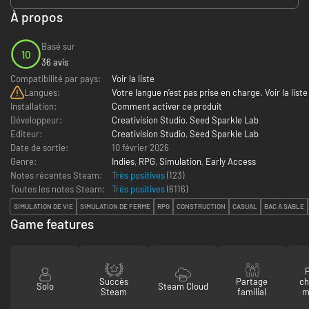
À propos
Basé sur
10
36 avis
Compatibilité par pays:
Voir la liste
Langues:
Votre langue n’est pas prise en charge. Voir la liste
Installation:
Comment activer ce produit
Développeur:
Creativision Studio
,
Seed Sparkle Lab
Editeur:
Creativision Studio
,
Seed Sparkle Lab
Date de sortie:
10 février 2026
Genre:
Indies
,
RPG
,
Simulation
,
Early Access
Notes récentes Steam:
Très positives
(123)
Toutes les notes Steam:
Très positives
(
6116
)
SIMULATION DE VIE
SIMULATION DE FERME
RPG
CONSTRUCTION
CASUAL
BAC À SABLE
Game features
P
Succès
Partage
ch
Solo
Steam Cloud
Steam
familial
m