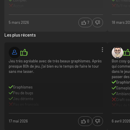
Aucun
Qu’il ne 
5 mars 2026
7
18 mars 20
Les plus récents
Jeu très agréable avec de très beaux graphismes. Après
Bon cosy g
presque 80h de jeu, j'ai bien eu le temps de faire le tour
qui commen
sans me lasser.
dans le jeu
passer des
Graphis
Graphismes
Gamepl
Peu de bugs
Ambian
Jeu détente
Craft c
Pas en français
Pas de f
17 mai 2026
0
6 avril 202