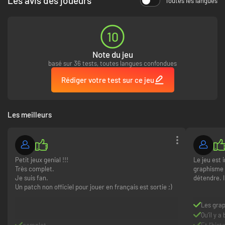
Les avis des joueurs
Toutes les langues
10
Note du jeu
basé sur 36 tests, toutes langues confondues
Rédiger votre test sur ce jeu
Les meilleurs
Petit jeux genial !!!
Le jeu est 
Très complet.
graphisme 
Je suis fan.
détendre. I
Un patch non officiel pour jouer en français est sortie ;)
Les gra
Qu’il y 
complet
Et l’hist