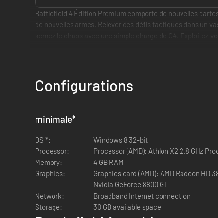
Battlefield 4 Édition Premium comporte de nouvelles cart
de nouvelles armes. Relever des défis tactiques dans un vas
semez le chaos avec une simple charge de C4. Exploitez vos 
Caractéristiques principales
Configurations
Champs de bataille dynamiques
— Les environnements 
Vos adversaires n'auront pas le temps de comprendre 
minimale
*
Plus de véhicules, plus de liberté
— Prenez le contrôle
et les engins antiaériens. Tous sont conçus pour vous
OS *:
Windows 8 32-bit
Processor:
Processor (AMD): Athlon X2 2.8 GHz Proc
Campagne solo intense
— Dans un contexte de crise i
Memory:
4 GB RAM
rentrer au bercail.
Graphics:
Graphics card (AMD): AMD Radeon HD 38
Nvidia GeForce 8800 GT
Network:
Broadband Internet connection
Storage:
30 GB available space
L'Édition Premium comprend :