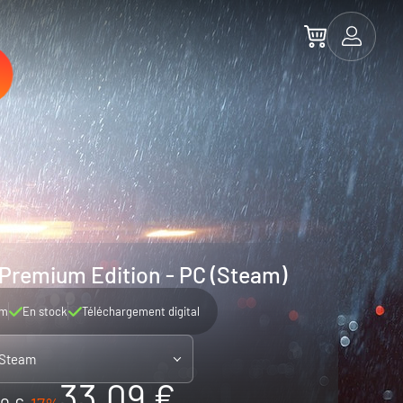
: Premium Edition - PC (Steam)
am
En stock
Téléchargement digital
 Steam
33.09 €