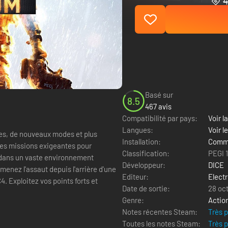
4
Basé sur
8.5
467 avis
Compatibilité par pays:
Voir la
Langues:
Voir l
es, de nouveaux modes et plus
Installation:
Comme
es missions exigeantes pour
Classification:
PEGI 
 dans un vaste environnement
Développeur:
DICE
menez l'assaut depuis l'arrière d'une
Editeur:
Electr
 Exploitez vos points forts et
Date de sortie:
28 oc
Genre:
Actio
Notes récentes Steam:
Très 
Toutes les notes Steam:
Très 