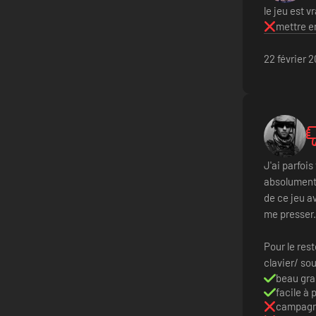
le jeu est v
mettre en
22 février 
J'ai parfoi
absolument 
de ce jeu a
me presser.
Pour le res
clavier/ sou
beau gr
facile à
campagne