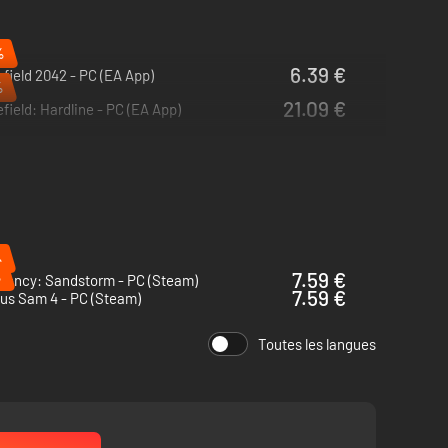
%
et bien plus encore. Avec de l’équipement pour les quatre
6.39 €
efield 2042 - PC (EA App)
%
21.09 €
efield: Hardline - PC (EA App)
tion prioritaire signifie que vous commencez à briser les
 et des éléments de personnalisation exclusifs aux membres
%
%
7.59 €
rgency: Sandstorm - PC (Steam)
7.59 €
us Sam 4 - PC (Steam)
Toutes les langues