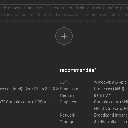
es, de nouveaux modes et plus encore, réunis dans un seul et même pa
te environnement interactif : démolissez des bâtiments qui abritent l'
points forts et frayez-vous votre propre chemin vers la victoire dans d
interactifs réagissent à chacune de vos actions en temps réel, alors 
ce qui se passe.
recommandée
*
 du champ de bataille avec des dizaines de véhicules allant des hélicop
 donner l'avantage sur les immenses cartes chaotiques du jeu.
OS *:
Windows 8 64-bit
essor (Intel): Core 2 Duo 2.4 GHz
Processor:
Processor (AMD): 
nternationale, vous devrez évacuer une importante personnalité améric
Memory:
8 GB RAM
70 Graphics card (NVIDIA):
Graphics:
Graphics card (AM
NVIDIA GeForce G
Network:
Broadband Interne
Storage:
30 GB available s