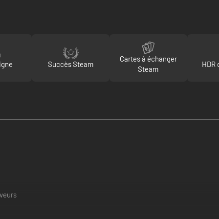
Cartes à échanger
igne
Succès Steam
HDR d
Steam
rveurs