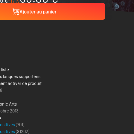
0 €
-17%
Ajouter au panier
 liste
es langues supportées
nt activer ce produit
18
onic Arts
tobre 2013
n
positives
(701)
positives
(
81202
)