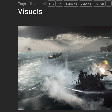
Tags utilisateurs*:
FPS
TIR
MILITAIRE
GUERRE
ACTION
...
Visuels