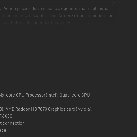
ck. Accomplissez des missions exigeantes pour débloquer
ennemi, menez l'assaut depuis l'arrière d'une canonnière ou
es batailles à 64 joueurs titanesques.
lâchez-vous et provoquez un naufrage ou inondez les rues.
tères aux chasseurs furtifs en passant par les canonnières
Six-core CPU Processor (Intel): Quad-core CPU
aine de Shanghai et lutter pour que votre escouade puisse
D): AMD Radeon HD 7870 Graphics card (Nvidia):
TX 660
t connection
pace