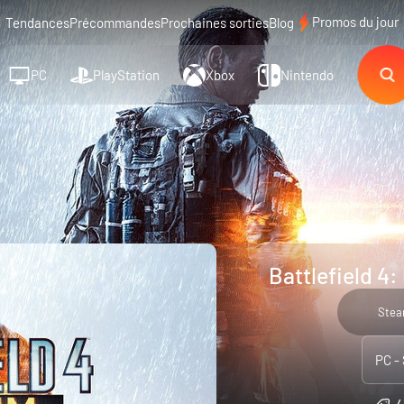
Promos du jour
Tendances
Précommandes
Prochaines sorties
Blog
PC
PlayStation
Xbox
Nintendo
Battlefield 4
Ste
PC -