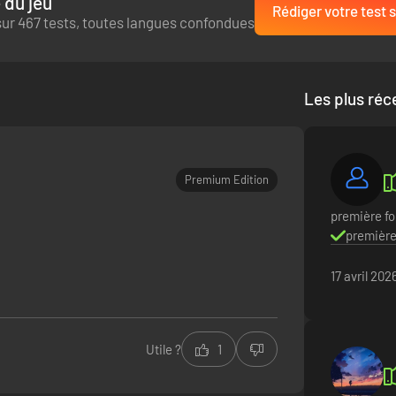
 du jeu
Rédiger votre test s
ur 467 tests, toutes langues confondues
Les plus réc
Premium Edition
première foi
première 
17 avril 202
Utile ?
1