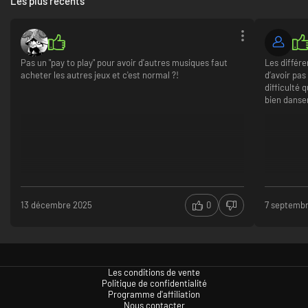
Les plus récents
Pas un "pay to play" pour avoir d'autres musiques faut
Les différe
acheter les autres jeux et c'est normal ?!
d’avoir pas
difficulté
bien danse
13 décembre 2025
0
7 septemb
Les conditions de vente
Politique de confidentialité
Programme d'affiliation
Nous contacter