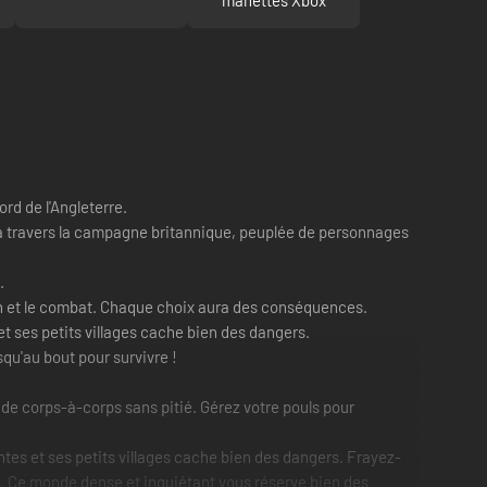
ord de l'Angleterre.
 à travers la campagne britannique, peuplée de personnages
.
tion et le combat. Chaque choix aura des conséquences.
t ses petits villages cache bien des dangers.
qu'au bout pour survivre !
de corps-à-corps sans pitié. Gérez votre pouls pour
ntes et ses petits villages cache bien des dangers. Frayez-
e. Ce monde dense et inquiétant vous réserve bien des