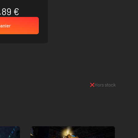
.89 €
panier
Hors stock