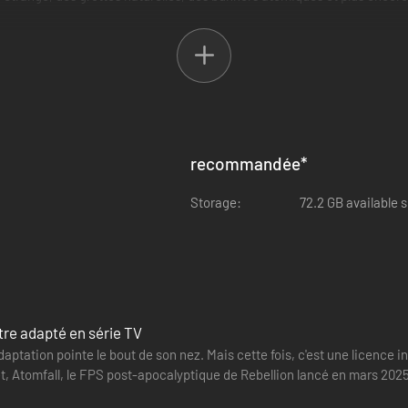
iction, des légendes horrifiques et de la Guerre froide pour réinterpré
recommandée
*
Storage:
72.2 GB available 
tre adapté en série TV
aptation pointe le bout de son nez. Mais cette fois, c'est une licence 
t, Atomfall, le FPS post-apocalyptique de Rebellion lancé en mars 2025,
wo…