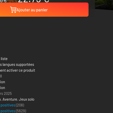
0 €
-54%
Ajouter au panier
 liste
es langues supportées
nt activer ce produit
18
lion
lion
rs 2025
n
,
Aventure
,
Jeux solo
 positives
(208)
 positives
(
5629
)