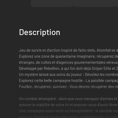
Description
Jeu de survie et d'action inspiré de faits réels, Atomfall se
Explorez une zone de quarantaine imaginaire, récupérez de
étranges, de cultes et d'agences gouvernementales véreu
Développé par Rebellion, à qui l'on doit déjà Sniper Elite 
Un mystère laissé aux soins du joueur : Dévoilez les nombre
Explorez cette belle campagne hostile : La paisible campagn
Fouillez, récupérez, survivez : Vous devrez récupérer des r
Un combat désespéré : alors que vous manquez d'armes et d
assurer la stabilité de votre tir et assurez-vous d'avoir l'éne
Une campagne aussi verte qu'inhospitalière : la paisible ca
vous un chemin à travers des ruines contrôlées par un cult