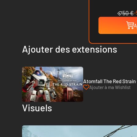
-
50 €
A
Ajouter des extensions
Atomfall The Red Strain
Ajouter à ma Wishlist
Visuels