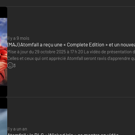
il y a 9 mois
(MAJ) Atomfall a reçu une « Complete Edition » et un nouv
Mise à jour du 29 octobre 2025 à 17 h 20 La vidéo de présentation d'
Celles et ceux qui ont apprécié Atomfall seront ravis d'apprendre q
effectivement été déployée sur PlayStation, Xbox et…
3
il y a un an
Atomfall : le DLC « Wicked Isle » se montre en vidéo