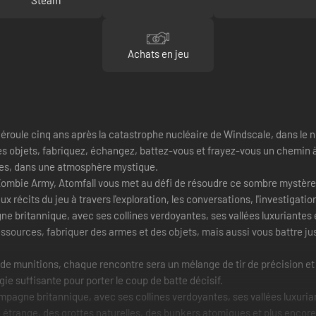
Achats en jeu
 déroule cinq ans après la catastrophe nucléaire de Windscale, dans le n
s objets, fabriquez, échangez, battez-vous et frayez-vous un chemin
ses, dans une atmosphère mystique.
et Zombie Army, Atomfall vous met au défi de résoudre ce sombre mystère
ux récits du jeu à travers l'exploration, les conversations, l'investiga
e britannique, avec ses collines verdoyantes, ses vallées luxuriantes e
essources, fabriquer des armes et des objets, mais aussi vous battre jus
e munitions, chaque rencontre sera un mélange de tir de précision et 
rgie suffisante pour porter le coup de batte décisif.
mpagne britannique, avec ses collines verdoyantes, ses vallées luxuria
e étrange, des grottes naturelles, des bunkers atomiques et plus encor