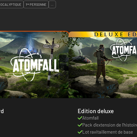
POCALYPTIQUE
1ʳᵉ PERSONNE
...
rd
Edition deluxe
Atomfall
Pack d'extension de l'histoir
Lot ravitaillement de base