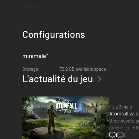
surprises.
Windscale réinterprété : Atomfall s'inspire de la science-f
familier... et ô combien bizarre.
Configurations
minimale
*
Storage:
72.2 GB available space
L'actualité du jeu
il y a 3 mois
Atomfall va ê
Une nouvelle ad
proche. En effe
production T
1
9