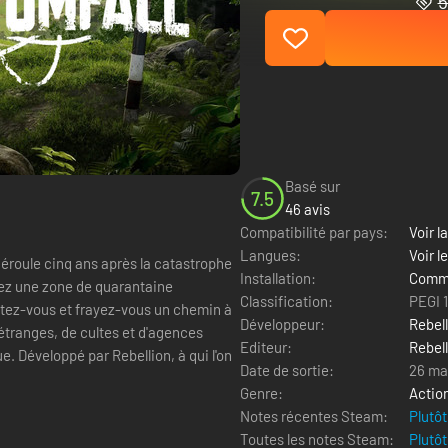
5
Basé sur
7.5
46 avis
Compatibilité par pays:
Voir la
Langues:
Voir l
 déroule cinq ans après la catastrophe
Installation:
Comme
orez une zone de quarantaine
Classification:
PEGI 
ttez-vous et frayez-vous un chemin à
Développeur:
Rebel
tranges, de cultes et d'agences
Editeur:
Rebel
 Développé par Rebellion, à qui l'on
Date de sortie:
26 ma
Genre:
Actio
Notes récentes Steam:
Plutôt
Toutes les notes Steam:
Plutôt