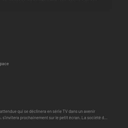
ter cet événement réel dans un monde fictif étrangement
space
inattendue qui se déclinera en série TV dans un avenir
 s'invitera prochainement sur le petit écran. La société de