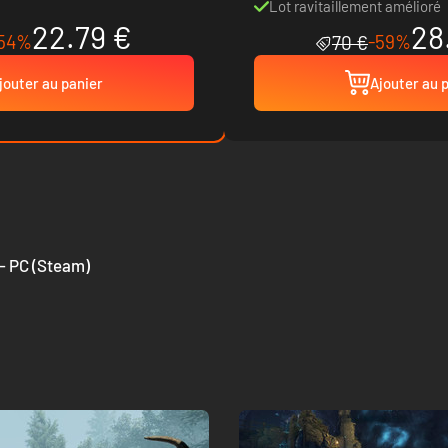
Lot ravitaillement amélioré
22.79 €
28
54%
-59%
70 €
jouter au panier
Ajouter au 
 - PC (Steam)