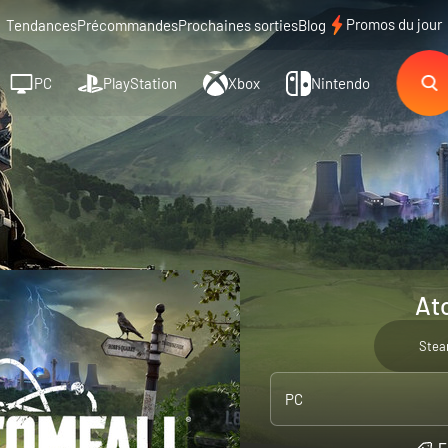
Promos du jour
Tendances
Précommandes
Prochaines sorties
Blog
PC
PlayStation
Xbox
Nintendo
At
Ste
PC