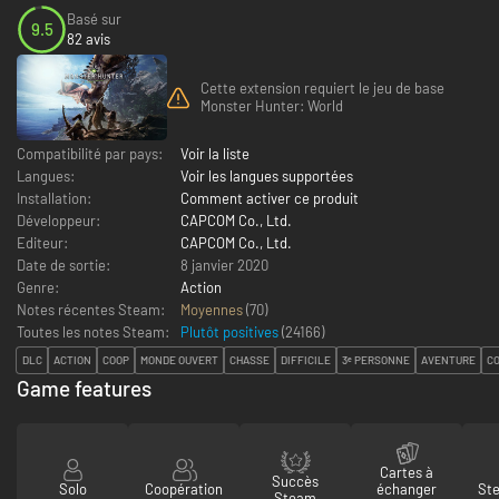
Basé sur
9.5
82 avis
Cette extension requiert le jeu de base
Monster Hunter: World
Compatibilité par pays:
Voir la liste
Langues:
Voir les langues supportées
Installation:
Comment activer ce produit
Développeur:
CAPCOM Co., Ltd.
Editeur:
CAPCOM Co., Ltd.
Date de sortie:
8 janvier 2020
Genre:
Action
Notes récentes Steam:
Moyennes
(70)
Toutes les notes Steam:
Plutôt positives
(
24166
)
DLC
ACTION
COOP
MONDE OUVERT
CHASSE
DIFFICILE
3ᵉ PERSONNE
AVENTURE
CO
Game features
Cartes à
Succès
Solo
Coopération
échanger
St
Steam