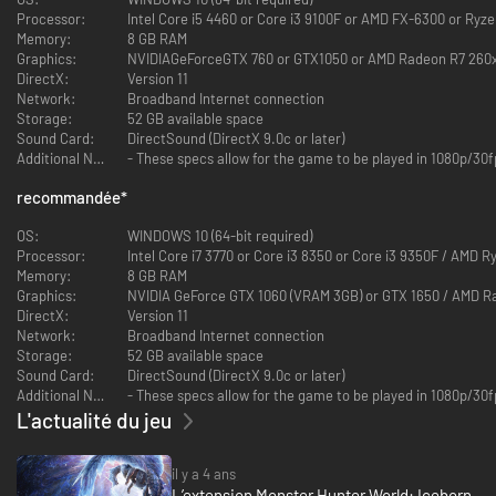
apparition.
Processor:
Intel Core i5 4460 or Core i3 9100F or AMD FX-6300 or Ryz
Les quêtes "Rang Maître" deviennent disponibles dès que vous avez
Memory:
8 GB RAM
acheté l'extension "Monster Hunter World: Iceborne". Vous pourrez obtenir
Graphics:
NVIDIAGeForceGTX 760 or GTX1050 or AMD Radeon R7 260x
de nouveaux matériaux et combattre des monstres plus puissants !
DirectX:
Version 11
Network:
Broadband Internet connection
◆ Une nouvelle région, le "Givre éternel" !
Storage:
52 GB available space
Sound Card:
DirectSound (DirectX 9.0c or later)
Un environnement unique, encore non découvert par l'homme. Le Givre
Additional Notes:
- These specs allow for the game to be played in 1080p/30f
éternel abonde d'animaux et de monstres capables de survivre dans les
climats les plus hostiles de la région. La géographie du Givre est variée et
recommandée
*
offre de nombreux paysages naturels, comme des couches profondes de
neige, des sources d'eau chaude, ou des sols de glace qui peuvent se
OS:
WINDOWS 10 (64-bit required)
briser à tout instant ! Les effets visuels sont parmi les plus détaillés de la
Processor:
Intel Core i7 3770 or Core i3 8350 or Core i3 9350F / AMD 
série "Monster Hunter" !
Memory:
8 GB RAM
Graphics:
NVIDIA GeForce GTX 1060 (VRAM 3GB) or GTX 1650 / AMD R
◆ De nombreux nouveaux monstres !
DirectX:
Version 11
Network:
Broadband Internet connection
Le Givre éternel est le berceau de nombreuses espèces animales et de
Storage:
52 GB available space
monstres terrifiants, comme le Beotodus qui peut nager dans la neige, le
Sound Card:
DirectSound (DirectX 9.0c or later)
furieux Banbaro, ou le mystérieux dragon ancien Velkhana.
Additional Notes:
- These specs allow for the game to be played in 1080p/30fp
L'actualité du jeu
Mais il y a des changements dans toutes les régions ! Partez à la
recherche d'écofacts de monstres qui ont fait le succès de la série
comme le Tigrex ou le Nargacuga !
il y a 4 ans
L’extension Monster Hunter World: Iceborn