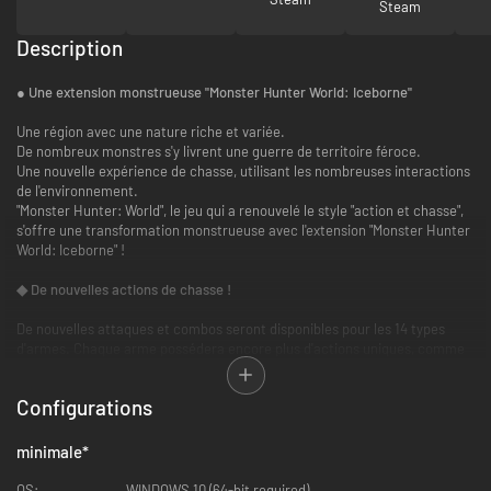
Steam
Description
● Une extension monstrueuse "Monster Hunter World: Iceborne"
Une région avec une nature riche et variée.
De nombreux monstres s'y livrent une guerre de territoire féroce.
Une nouvelle expérience de chasse, utilisant les nombreuses interactions
de l'environnement.
"Monster Hunter: World", le jeu qui a renouvelé le style "action et chasse",
s'offre une transformation monstrueuse avec l'extension "Monster Hunter
World: Iceborne" !
◆ De nouvelles actions de chasse !
De nouvelles attaques et combos seront disponibles pour les 14 types
d'armes. Chaque arme possédera encore plus d'actions uniques, comme
le grappin qui permet de s'accrocher aux monstres. Votre endurance
diminue lorsque vous êtes accroché à un monstre, mais il sera possible de
Configurations
contrôler ses mouvements !
◆ Une nouvelle difficulté pour les quêtes, le Rang Maître !
minimale
*
En addition des difficultés "Novice" et "Expert", le "Rang Maître" fait son
OS:
WINDOWS 10 (64-bit required)