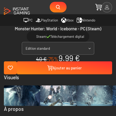
PC
PlayStation
Xbox
Nintendo
Monster Hunter: World - Iceborne - PC (Steam)
Steam
Téléchargement digital
Edition standard
9.99 €
40 €
-75%
Ajouter au panier
Visuels
À propos