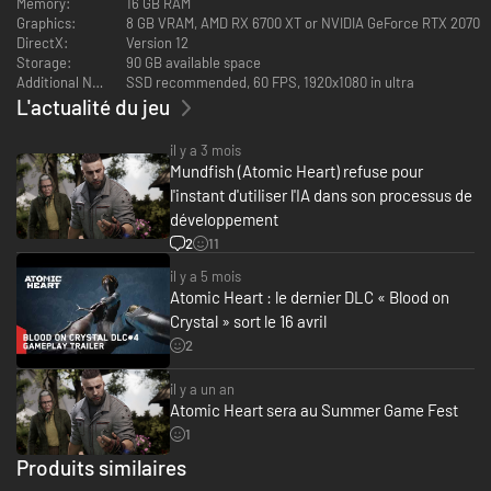
par la terrifiante MUR-3N3 tapie dans les profondeurs.
Memory:
16 GB RAM
Graphics:
8 GB VRAM, AMD RX 6700 XT or NVIDIA GeForce RTX 2070
DirectX:
Version 12
Storage:
90 GB available space
Additional Notes:
SSD recommended, 60 FPS, 1920x1080 in ultra
L'actualité du jeu
il y a 3 mois
Mundfish (Atomic Heart) refuse pour
l'instant d'utiliser l'IA dans son processus de
développement
2
11
il y a 5 mois
Atomic Heart : le dernier DLC « Blood on
Crystal » sort le 16 avril
2
il y a un an
Atomic Heart sera au Summer Game Fest
1
Produits similaires