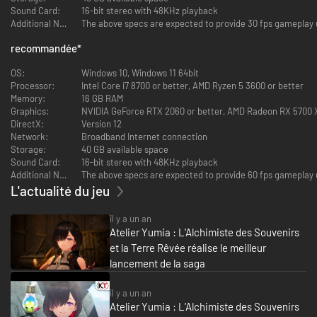
Sound Card:
16-bit stereo with 48KHz playback
Additional Notes:
The above specs are expected to provide 30 fps gameplay us
recommandée
*
OS:
Windows 10, Windows 11 64bit
Processor:
Intel Core i7 8700 or better, AMD Ryzen 5 3600 or better
Memory:
16 GB RAM
Graphics:
NVIDIA GeForce RTX 2060 or better, AMD Radeon RX 5700 X
DirectX:
Version 12
Network:
Broadband Internet connection
Storage:
40 GB available space
Sound Card:
16-bit stereo with 48KHz playback
Additional Notes:
The above specs are expected to provide 60 fps gameplay us
L'actualité du jeu
il y a un an
Atelier Yumia : L’Alchimiste des Souvenirs
et la Terre Rêvée réalise le meilleur
lancement de la saga
il y a un an
- Combat
Atelier Yumia : L’Alchimiste des Souvenirs