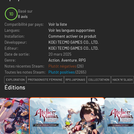
Basé sur
10
8 avis
Compatibilité par pays:
Voir la liste
Langues:
Voir les langues supportées
Installation:
Comment activer ce produit
Développeur:
KOEI TECMO GAMES CO., LTD.
Editeur:
KOEI TECMO GAMES CO., LTD.
Date de sortie:
20 mars 2025
Genre:
Action
,
Aventure
,
RPG
Notes récentes Steam:
Plutôt négatives
(26)
Toutes les notes Steam:
Plutôt positives
(
3265
)
EXPLORATION
PROTAGONISTE FÉMININE
RPG JAPONAIS
COLLECTATHON
HACK 'N' SLASH
Éditions