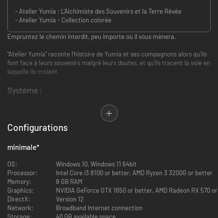
- Atelier Yumia : L'Alchimiste des Souvenirs et la Terre Rêvée
- Atelier Yumia - Collection colorée
Empruntez le chemin interdit, peu importe où il vous mènera.
"Atelier Yumia" raconte l'histoire de Yumia et ses compagnons alors qu'ils
font face à leurs souvenirs malgré leurs doutes, et qu'ils tracent la voie en
laquelle ils croient.
Système :
Récoltez, combattez, créez...
Faites l'expérience de toutes ces choses
lors de votre voyage avec vos amis.
Configurations
- Parcourez librement le vaste terrain dans n'importe
quelle direction.
minimale
*
Le continent est une terre inexplorée où le joueur peut se servir d'une
OS:
Windows 10, Windows 11 64bit
multitude d'objets et d'actions pour se forger un chemin.
Processor:
Intel Core i3 8100 or better, AMD Ryzen 3 3200G or better
Memory:
8 GB RAM
Graphics:
NVIDIA GeForce GTX 1650 or better, AMD Radeon RX 570 or
DirectX:
Version 12
Network:
Broadband Internet connection
Storage:
40 GB available space