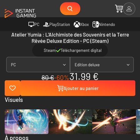
PC
PlayStation
Xbox
Nintendo
Atelier Yumia : L'Alchimiste des Souvenirs et la Terre
Rêvée Deluxe Edition - PC (Steam)
Steam
Téléchargement digital
PC
Edition deluxe
31.99 €
80 €
-60%
Ajouter au panier
Visuels
À propos