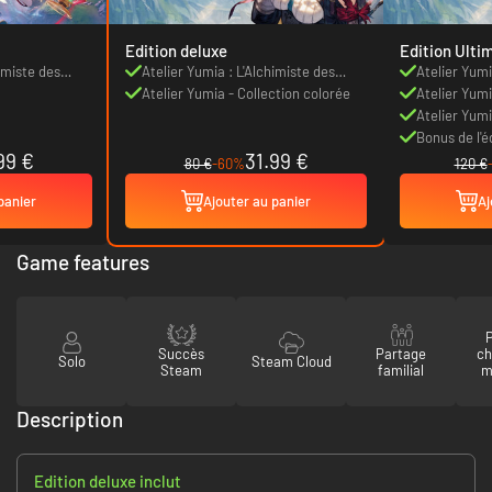
Edition deluxe
Edition Ulti
imiste des
Atelier Yumia : L'Alchimiste des
Atelier Yumi
 Rêvée
Souvenirs et la Terre Rêvée
Atelier Yumia - Collection colorée
Souvenirs et
Atelier Yumi
Atelier Yum
Bonus de l'é
99 €
31.99 €
« Magicienne
80 €
-60%
120 €
Yumia
panier
Ajouter au panier
Aj
Game features
P
Succès
Partage
ch
Solo
Steam Cloud
Steam
familial
m
Description
Edition deluxe inclut