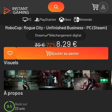
PC
PlayStation
Xbox
Nintendo
RoboCop: Rogue City - Unfinished Business - PC (Steam)
Steam
Téléchargement digital
8.29 €
30 €
-72%
Ajouter au panier
Visuels
À propos
Basé sur
9.5
23 avis