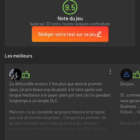
Quand il est trop tard pour crier ""freeze"", vous pouvez compter sur
9.5
l’arsenal de RoboCop pour refroidir les ardeurs des ennemis.
Pour rendre la Justice, choisissez parmi une large sélection d’armes
surpuissantes, comprenant l’emblématique Auto-9 ou le tout nouveau
Note du jeu
Cryo Cannon pour rendre la Justice.
basé sur 23 tests, toutes langues confondues
Rédiger votre test sur ce jeu
Libérez la force inégalée de RoboCop pour exécuter des finish moves
dévastateurs – qu’il s’agisse d’écraser le crâne d’un adversaire contre un
mur de béton ou contre le distributeur de sodas le plus proche.
Les meilleurs
Ça défouraille environ 3 fois plus que dans le premier
Bonjour,
opus, j’ai pris beaucoup de plaisir à le faire après une
longue hésitation à le payer plein pot tant j’ai cru pendant
Si , comme 
longtemps à un simple DLC.
vous garan
Business ..
Mais non, ce jeu possède sa propre histoire et propose
Relevé... 
pas mal de bonnes surprises… Comparé au premier, on
se sent vraiment seul, mais ça rend le jeu encore +
Bon jeu à T
Incarnez des visages familiers lors de missions uniques qui permettent de
sympa, il y a moins d’interactions avec les PNJ, ne m’en
révéler davantage l’intrigue de Unfinished Business.
déplaise car je trouvais les conversations très bouche-
???
trou et anecdotique.