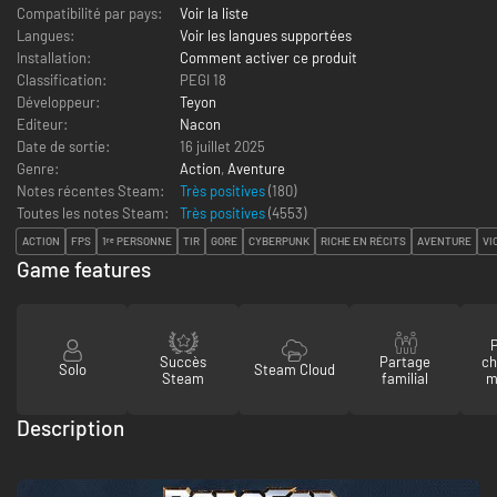
Compatibilité par pays:
Voir la liste
Langues:
Voir les langues supportées
Installation:
Comment activer ce produit
Classification:
PEGI 18
Développeur:
Teyon
Editeur:
Nacon
Date de sortie:
16 juillet 2025
Genre:
Action
,
Aventure
Notes récentes Steam:
Très positives
(180)
Toutes les notes Steam:
Très positives
(
4553
)
ACTION
FPS
1ʳᵉ PERSONNE
TIR
GORE
CYBERPUNK
RICHE EN RÉCITS
AVENTURE
VI
Game features
P
Succès
Partage
ch
Solo
Steam Cloud
Steam
familial
m
Description